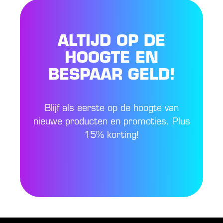
ALTIJD OP DE
HOOGTE EN
BESPAAR GELD!
Blijf als eerste op de hoogte van
nieuwe producten en promoties. Plus
15% korting!