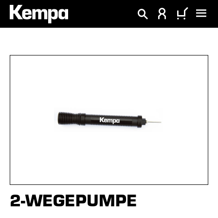
hoofdinhoud
Afbeeldingengalerij overslaan
2-WEGEPUMPE