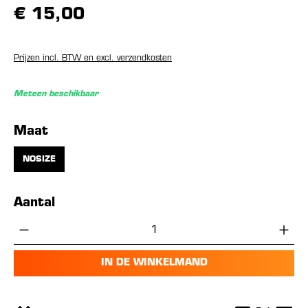
€ 15,00
Prijzen incl. BTW en excl. verzendkosten
Meteen beschikbaar
Selecteer
Maat
NOSIZE
Aantal
Producthoeveelheid: Voer de gewenste hoe
IN DE WINKELMAND