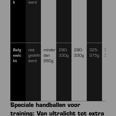
k
ieerd
Balg
niet
minder
290-
290-
325-
325-
ewic
gedefin
dan
330g
330g
375g
375g
ht
ieerd
260g
Speciale handballen voor
training: Van ultralicht tot extra