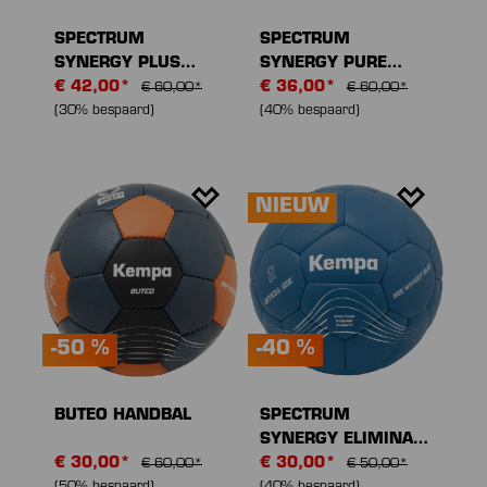
SPECTRUM
SPECTRUM
SYNERGY PLUS
SYNERGY PURE
HANDBAL
€ 42,00*
HANDBAL
€ 36,00*
€ 60,00*
€ 60,00*
(30% bespaard)
(40% bespaard)
NIEUW
-50 %
-40 %
BUTEO HANDBAL
SPECTRUM
SYNERGY ELIMINATE
€ 30,00*
HANDBAL
€ 30,00*
€ 60,00*
€ 50,00*