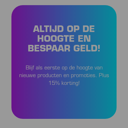
ALTIJD OP DE
HOOGTE EN
BESPAAR GELD!
Blijf als eerste op de hoogte van
nieuwe producten en promoties. Plus
15% korting!