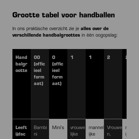
Grootte tabel voor handballen
In ons praktische overzicht zie je
alles over de
verschillende handbalgroottes
in één oogopslag:
Hand
00
0
1
1
2
2
balgr
(offic
(offic
ootte
ieel
ieel
form
form
aat)
aat)
Leeft
Bambi
Mini's
vrouwe
mannel
Vrouwe
manne
ijdsc
ni
lijke
ijke
n,
ijke