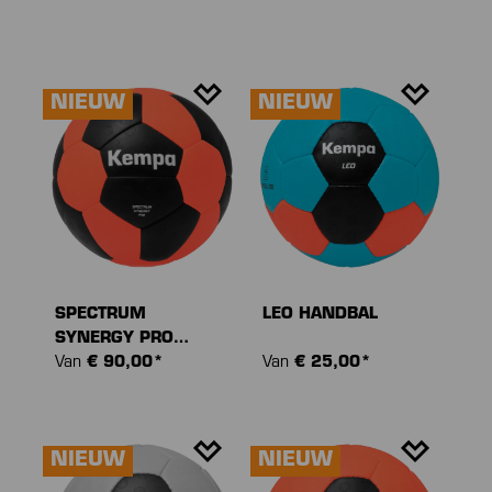
NIEUW
NIEUW
SPECTRUM
LEO HANDBAL
SYNERGY PRO
HANDBAL
Van
€ 90,00*
Van
€ 25,00*
NIEUW
NIEUW