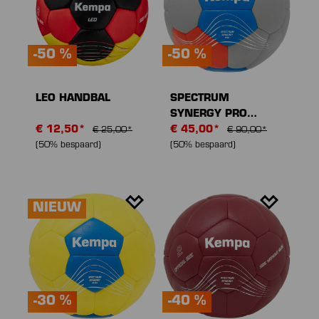
-50 %
-50 %
LEO HANDBAL
SPECTRUM
SYNERGY PRO
€ 12,50*
HANDBAL
€ 45,00*
€ 25,00*
€ 90,00*
(50% bespaard)
(50% bespaard)
NIEUW
-30 %
-40 %