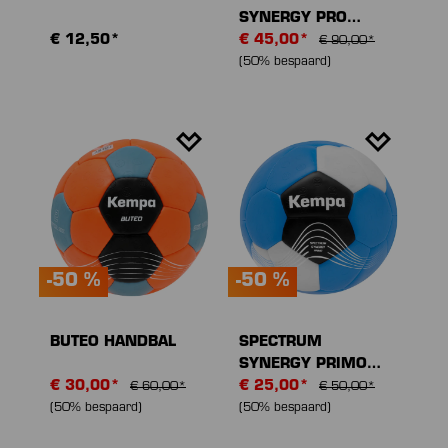
SYNERGY PRO
€ 12,50*
HANDBAL
€ 45,00*
€ 90,00*
(50% bespaard)
-50 %
-50 %
BUTEO HANDBAL
SPECTRUM
SYNERGY PRIMO
€ 30,00*
HANDBAL
€ 25,00*
€ 60,00*
€ 50,00*
(50% bespaard)
(50% bespaard)