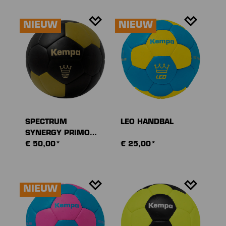
NIEUW
NIEUW
SPECTRUM
LEO HANDBAL
SYNERGY PRIMO
HANDBAL
€ 50,00*
€ 25,00*
NIEUW