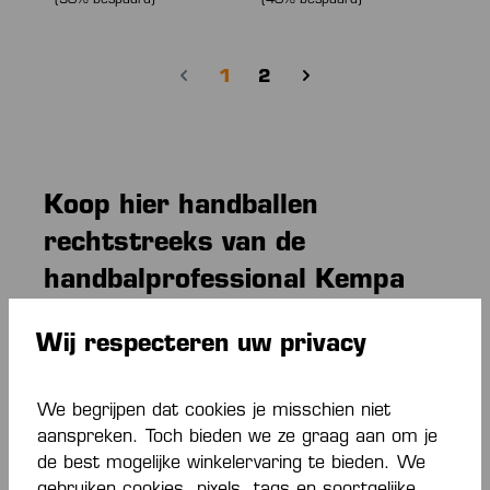
(50% bespaard)
(40% bespaard)
Pagina
Pagina
1
2
Koop hier handballen
rechtstreeks van de
handbalprofessional Kempa
Super zacht balgevoel, uitstekende grip, lange
Wij respecteren uw privacy
duurzaamheid - onze ballen presteren. Tot in de
professionele competities zijn het de Kempa handballen
die gewaardeerd en gebruikt worden vanwege hun
We begrijpen dat cookies je misschien niet
uitstekende speeleigenschappen. Hier in de Kempa
aanspreken. Toch bieden we ze graag aan om je
online shop krijg je de ballen direct van de
de best mogelijke winkelervaring te bieden. We
handbalprofessional.