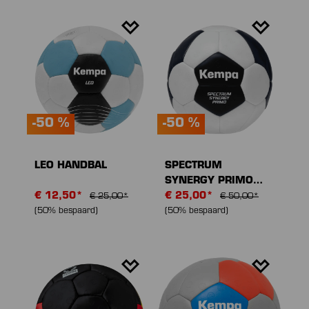
-50 %
-50 %
LEO HANDBAL
SPECTRUM
SYNERGY PRIMO
€ 12,50*
GAME CHANGER
€ 25,00*
€ 25,00*
€ 50,00*
HANDBAL
(50% bespaard)
(50% bespaard)