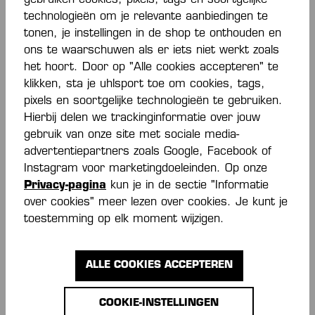
gebruiken cookies, pixels, tags en soortgelijke
technologieën om je relevante aanbiedingen te
Alle inhoud in één oogopslag:
tonen, je instellingen in de shop te onthouden en
ons te waarschuwen als er iets niet werkt zoals
Handballen voor training en wedstrijd
het hoort. Door op "Alle cookies accepteren" te
Overzicht van handbalformaten
klikken, sta je uhlsport toe om cookies, tags,
Handbalformaten 00 en 0
Handbalformaat 1
pixels en soortgelijke technologieën te gebruiken.
Handbalformaat 2
Hierbij delen we trackinginformatie over jouw
Handbalformaat 3
gebruik van onze site met sociale media-
Overzichtstabel handbalformaten
advertentiepartners zoals Google, Facebook of
Speciale handballen voor training
Instagram voor marketingdoeleinden. Op onze
Privacy-pagina
kun je in de sectie "Informatie
Handballen voor training en
over cookies" meer lezen over cookies. Je kunt je
toestemming op elk moment wijzigen.
wedstrijdballen voor
handbalwedstrijden: Geen
ALLE COOKIES ACCEPTEREN
compromissen over kwaliteit
Met een
trainingsbal van Kempa
zijn jij en je
COOKIE-INSTELLINGEN