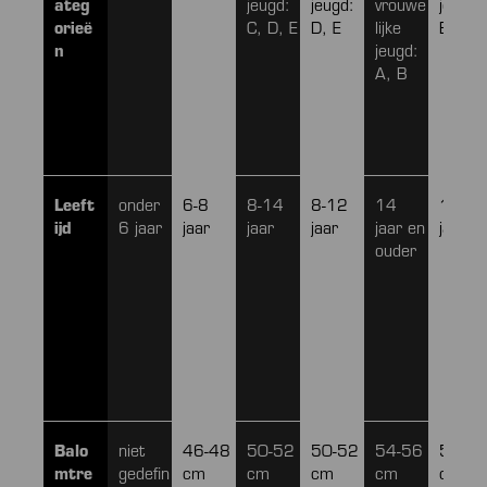
ateg
jeugd:
jeugd:
vrouwe
jeugd:
orieë
C, D, E
D, E
lijke
B, C
n
jeugd:
A, B
Leeft
onder
6-8
8-14
8-12
14
12-16
ijd
6 jaar
jaar
jaar
jaar
jaar en
jaar
ouder
Balo
niet
46-48
50-52
50-52
54-56
54-56
mtre
gedefin
cm
cm
cm
cm
cm