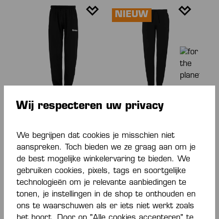
NIEUW
Wij respecteren uw privacy
CAPTURE HOSE
STMNT HOSE
€ 50,00*
Van
€ 50,00*
We begrijpen dat cookies je misschien niet
aanspreken. Toch bieden we ze graag aan om je
de best mogelijke winkelervaring te bieden. We
gebruiken cookies, pixels, tags en soortgelijke
NIEUW
NIEUW
technologieën om je relevante aanbiedingen te
tonen, je instellingen in de shop te onthouden en
ons te waarschuwen als er iets niet werkt zoals
het hoort. Door op "Alle cookies accepteren" te