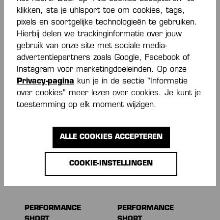
klikken, sta je uhlsport toe om cookies, tags,
pixels en soortgelijke technologieën te gebruiken.
Hierbij delen we trackinginformatie over jouw
gebruik van onze site met sociale media-
STMNT HOSE
PERFORMANCE
advertentiepartners zoals Google, Facebook of
SHORT
Instagram voor marketingdoeleinden. Op onze
Van
€ 50,00*
Van
€ 20,00*
Privacy-pagina
kun je in de sectie "Informatie
over cookies" meer lezen over cookies. Je kunt je
toestemming op elk moment wijzigen.
ALLE COOKIES ACCEPTEREN
COOKIE-INSTELLINGEN
PERFORMANCE
PERFORMANCE
SHORT
SHORT