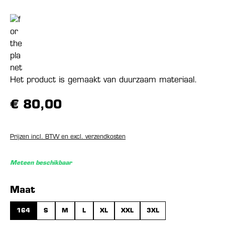
Het product is gemaakt van duurzaam materiaal.
€ 80,00
Prijzen incl. BTW en excl. verzendkosten
Meteen beschikbaar
Selecteer
Maat
164
S
M
L
XL
XXL
3XL