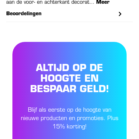
aan de voor- en achterkant decorat…
Meer
Beoordelingen
ALTIJD OP DE
HOOGTE EN
BESPAAR GELD!
Blijf als eerste op de hoogte van
nieuwe producten en promoties. Plus
15% korting!