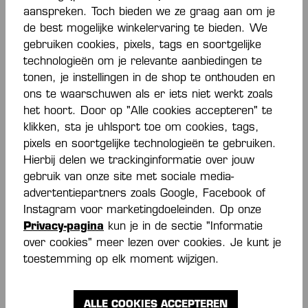
aanspreken. Toch bieden we ze graag aan om je
SOCKEN
SOCKEN
€ 10,00*
€ 10,00*
de best mogelijke winkelervaring te bieden. We
gebruiken cookies, pixels, tags en soortgelijke
technologieën om je relevante aanbiedingen te
tonen, je instellingen in de shop te onthouden en
NIEUW
NIEUW
ons te waarschuwen als er iets niet werkt zoals
het hoort. Door op "Alle cookies accepteren" te
klikken, sta je uhlsport toe om cookies, tags,
pixels en soortgelijke technologieën te gebruiken.
Hierbij delen we trackinginformatie over jouw
gebruik van onze site met sociale media-
advertentiepartners zoals Google, Facebook of
Instagram voor marketingdoeleinden. Op onze
LOGO CLASSIC
SNEAKERSOCKEN
Privacy-pagina
kun je in de sectie "Informatie
SOCKEN
(VPE 2)
over cookies" meer lezen over cookies. Je kunt je
€ 10,00*
€ 10,00*
toestemming op elk moment wijzigen.
ALLE COOKIES ACCEPTEREN