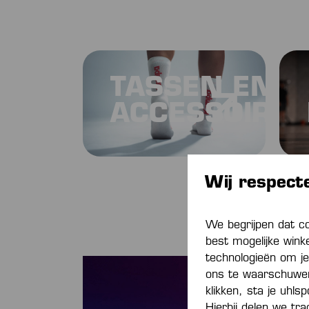
TASSEN EN
ACCESSOIRES
Wij respect
We begrijpen dat c
best mogelijke wink
technologieën om je
ons te waarschuwen 
klikken, sta je uhls
Hierbij delen we tr