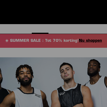
NEN
KLEDING
SPORTEN
EQUIPMENT
FANSHOP
EX
☀️ SUMMER SALE : Tot 70% korting!
Nu shoppen