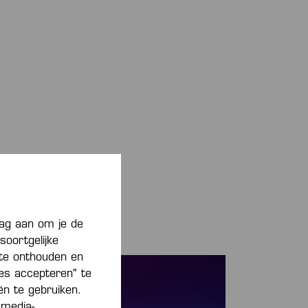
aag aan om je de
soortgelijke
 te onthouden en
ies accepteren" te
eën te gebruiken.
 media-