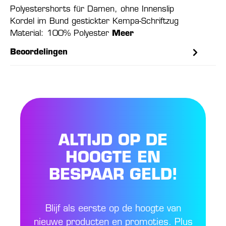
Polyestershorts für Damen, ohne Innenslip
Kordel im Bund gestickter Kempa-Schriftzug
Material: 100% Polyester
Meer
Beoordelingen
ALTIJD OP DE
HOOGTE EN
BESPAAR GELD!
Blijf als eerste op de hoogte van
nieuwe producten en promoties. Plus