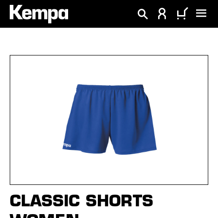
hoofdinhoud
Afbeeldingengalerij overslaan
CLASSIC SHORTS