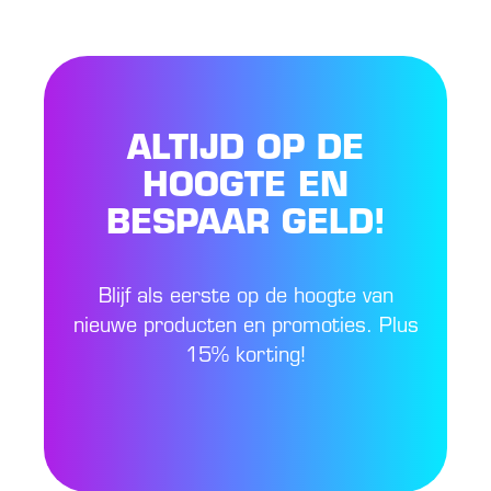
ALTIJD OP DE
HOOGTE EN
BESPAAR GELD!
Blijf als eerste op de hoogte van
nieuwe producten en promoties. Plus
15% korting!