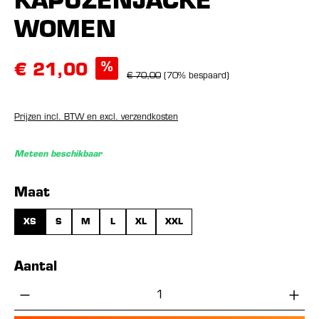
KAPUZENJACKE
WOMEN
%
€ 21,00
€ 70,00
(70% bespaard)
Prijzen incl. BTW en excl. verzendkosten
Meteen beschikbaar
Selecteer
Maat
XS
S
M
L
XL
XXL
Aantal
Producthoeveelheid: Voer de gewenste hoe