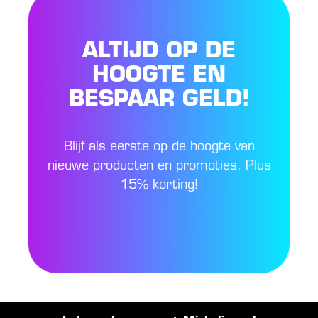
ALTIJD OP DE
HOOGTE EN
BESPAAR GELD!
Blijf als eerste op de hoogte van
nieuwe producten en promoties. Plus
15% korting!