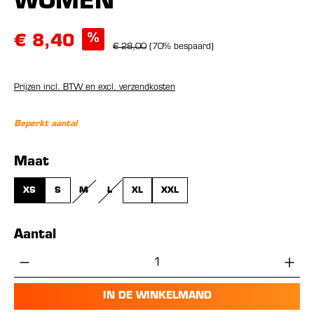
WOMEN
%
€ 8,40
€ 28,00
(70% bespaard)
Prijzen incl. BTW en excl. verzendkosten
Beperkt aantal
Selecteer
Maat
XS
S
M
L
XL
XXL
(DEZE OPTIE IS MOMENTEEL NIET BESCHIKBAAR.)
(DEZE OPTIE IS MOMENTEEL NIET BESCHIKBAAR.)
Aantal
Producthoeveelheid: Voer de gewenste hoe
IN DE WINKELMAND