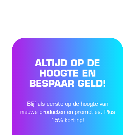
ALTIJD OP DE
HOOGTE EN
BESPAAR GELD!
Blijf als eerste op de hoogte van
nieuwe producten en promoties. Plus
15% korting!