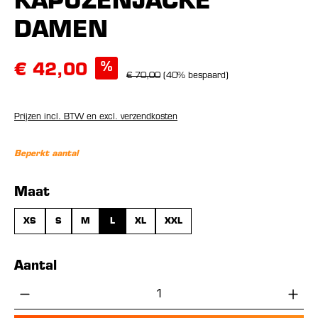
KAPUZENJACKE
DAMEN
%
€ 42,00
€ 70,00
(40% bespaard)
Prijzen incl. BTW en excl. verzendkosten
Beperkt aantal
Selecteer
Maat
XS
S
M
L
XL
XXL
Aantal
Producthoeveelheid: Voer de gewenste hoe