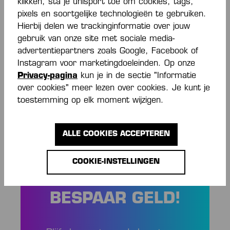
Beschrijving
klikken, sta je uhlsport toe om cookies, tags,
pixels en soortgelijke technologieën te gebruiken.
Rundhalsausschnitt mit schwarzem Kempa-
Hierbij delen we trackinginformatie over jouw
Nackenband Raglanärmel elastisches Kempa-
gebruik van onze site met sociale media-
Wording taillierter Schnitt Core-Aufdruck a…
advertentiepartners zoals Google, Facebook of
Meer
Instagram voor marketingdoeleinden. Op onze
Beoordelingen
Privacy-pagina
kun je in de sectie "Informatie
over cookies" meer lezen over cookies. Je kunt je
toestemming op elk moment wijzigen.
ALLE COOKIES ACCEPTEREN
ALTIJD OP DE
COOKIE-INSTELLINGEN
HOOGTE EN
BESPAAR GELD!