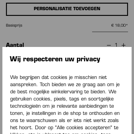
PERSONALISATIE TOEVOEGEN
Basisprijs
€ 18,00*
Aantal
Wij respecteren uw privacy
IN DE WINKELMAND
We begrijpen dat cookies je misschien niet
Toevoegen aan verlanglijst
aanspreken. Toch bieden we ze graag aan om je
de best mogelijke winkelervaring te bieden. We
gebruiken cookies, pixels, tags en soortgelijke
technologieën om je relevante aanbiedingen te
tonen, je instellingen in de shop te onthouden en
ons te waarschuwen als er iets niet werkt zoals
het hoort. Door op "Alle cookies accepteren" te