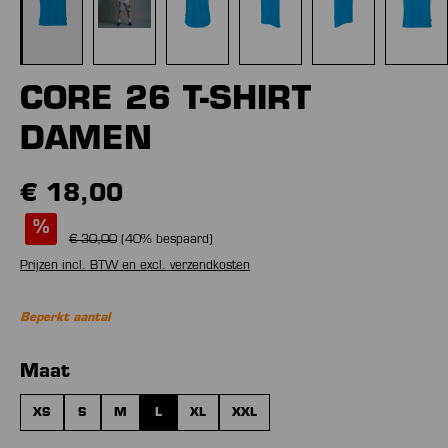
CORE 26 T-SHIRT
DAMEN
€ 18,00
%
€ 30,00
(
40
% bespaard)
Prijzen incl. BTW en excl. verzendkosten
Beperkt aantal
Selecteer
Maat
XS
S
M
L
XL
XXL