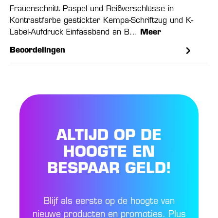
Frauenschnitt Paspel und Reißverschlüsse in
Kontrastfarbe gestickter Kempa-Schriftzug und K-
Label-Aufdruck Einfassband an B…
Meer
Beoordelingen
ALTIJD OP DE
HOOGTE EN
BESPAAR GELD!
Blijf als eerste op de hoogte van
nieuwe producten en promoties. Plus