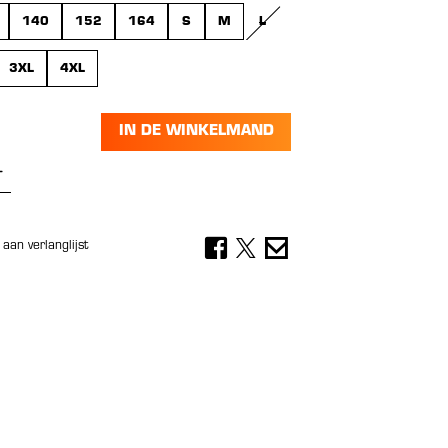
140
152
164
S
M
L
(DEZE OPTIE IS MOMENTEEL NIE
3XL
4XL
IN DE WINKELMAND
oeveelheid: Voer de gewenste hoeveelh
aan verlanglijst