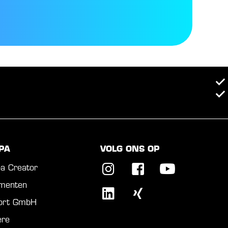
PA
VOLG ONS OP
a Creator
menten
port GmbH
ère