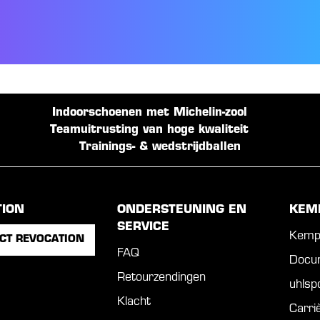
Indoorschoenen met Michelin-zool
Teamuitrusting van hoge kwaliteit
Trainings- & wedstrijdballen
TION
ONDERSTEUNING EN
KEM
SERVICE
Kemp
CT REVOCATION
FAQ
Docu
Retourzendingen
uhls
Klacht
Carri