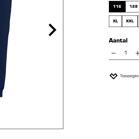
116
128
XL
XXL
Aantal
Producth
Toevoegen 