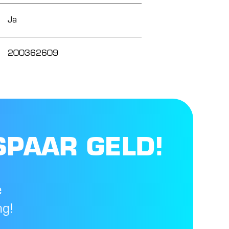
Ja
200362609
SPAAR GELD!
e
ng!