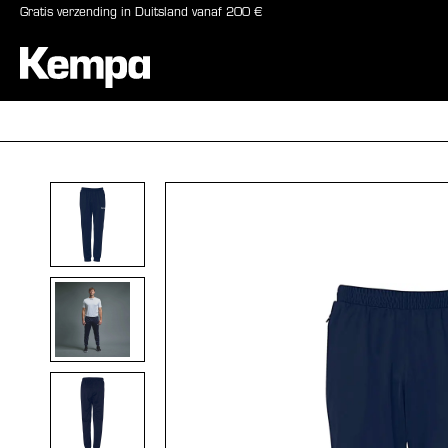
Gratis verzending in Duitsland vanaf 200 €
oekopdracht
Ga naar de hoofdnavigatie
BALLEN
SCHOE
Afbeeldingengalerij overslaan