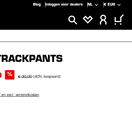
Blog
Inloggen voor dealers
NL
€
EUR
CLUSIEF
SALE
 TRACKPANTS
%
0
€ 30,00
(40% bespaard)
W en excl. verzendkosten