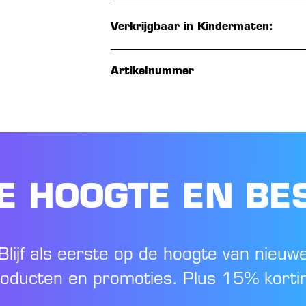
Verkrijgbaar in Kindermaten:
Artikelnummer
DE HOOGTE EN BE
Blijf als eerste op de hoogte van nieuw
oducten en promoties. Plus 15% korti