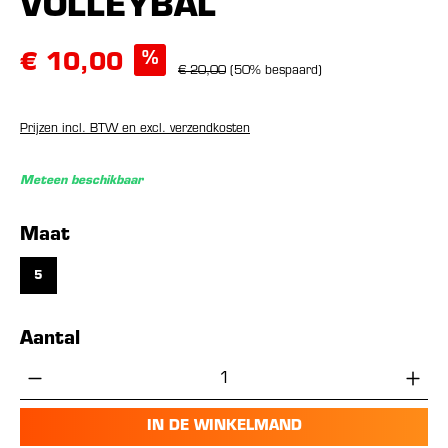
VOLLEYBAL
%
€ 10,00
€ 20,00
(50% bespaard)
Prijzen incl. BTW en excl. verzendkosten
Meteen beschikbaar
Selecteer
Maat
5
Aantal
Producthoeveelheid: Voer de gewenste hoe
IN DE WINKELMAND