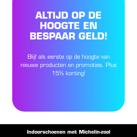
ALTIJD OP DE
HOOGTE EN
BESPAAR GELD!
Blijf als eerste op de hoogte van
nieuwe producten en promoties. Plus
15% korting!
Indoorschoenen met Michelin-zool