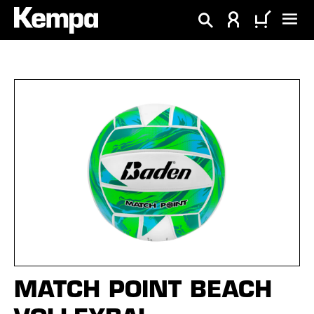
hoofdinhoud
Afbeeldingengalerij overslaan
MATCH POINT BEACH