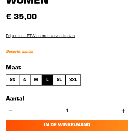
WOMEN
€ 35,00
Prijzen incl. BTW en excl. verzendkosten
Beperkt aantal
Selecteer
Maat
XS
S
M
L
XL
XXL
Aantal
Producthoeveelheid: Voer de gewenste hoe
IN DE WINKELMAND