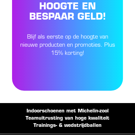
HOOGTE EN
BESPAAR GELD!
Blijf als eerste op de hoogte van
nieuwe producten en promoties. Plus
15% korting!
Indoorschoenen met Michelin-zool
Teamuitrusting van hoge kwaliteit
Trainings- & wedstrijdballen