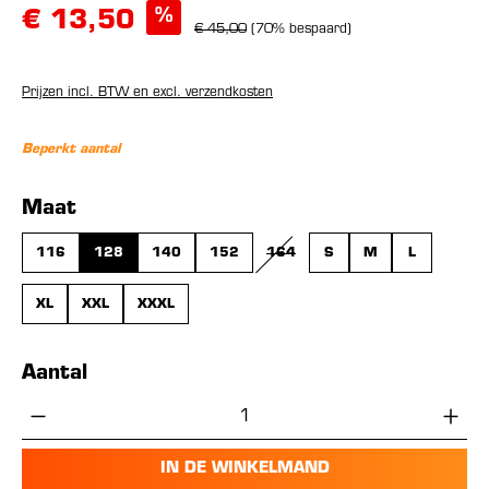
%
€ 13,50
€ 45,00
(70% bespaard)
Prijzen incl. BTW en excl. verzendkosten
Beperkt aantal
Selecteer
Maat
116
128
140
152
164
S
M
L
(DEZE OPTIE IS MOMENTEEL NIET
XL
XXL
XXXL
Aantal
Producthoeveelheid: Voer de gewenste hoe
IN DE WINKELMAND