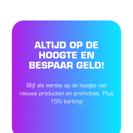
ALTIJD OP DE
HOOGTE EN
BESPAAR GELD!
Blijf als eerste op de hoogte van
nieuwe producten en promoties. Plus
15% korting!