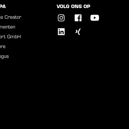
PA
VOLG ONS OP
a Creator
menten
port GmbH
ère
ogus