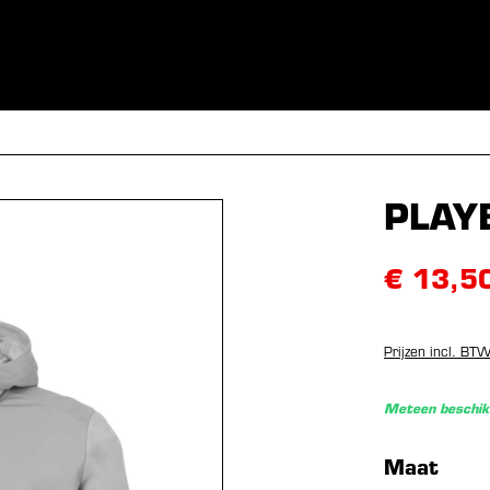
NEN
KLEDING
SPORTEN
EQUIPMENT
FANSHOP
EX
PLAY
€ 13,5
Prijzen incl. BT
Meteen beschik
Selecteer
Maat