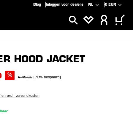
Blog
Inloggen voor dealers
NL
€
EUR
CLUSIEF
SALE
ER HOOD JACKET
%
0
€ 45,00
(70% bespaard)
W en excl. verzendkosten
baar