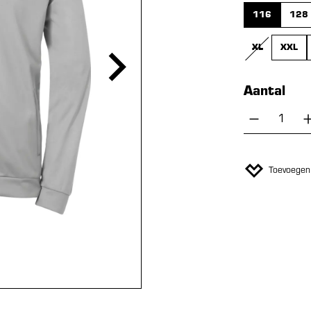
116
128
XL
XXL
(DEZE OPTIE
Aantal
Producth
Toevoegen 