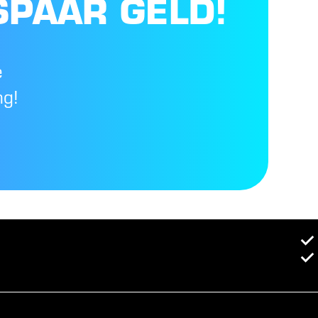
SPAAR GELD!
e
ng!