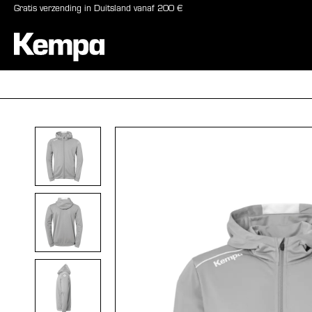
Gratis verzending in Duitsland vanaf 200 €
oekopdracht
Ga naar de hoofdnavigatie
BALLEN
SCHOE
Afbeeldingengalerij overslaan