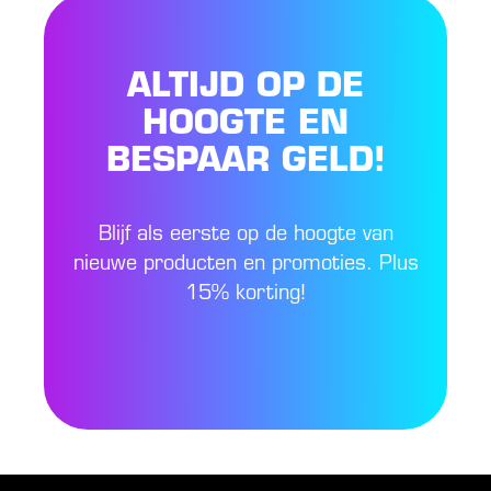
ALTIJD OP DE
HOOGTE EN
BESPAAR GELD!
Blijf als eerste op de hoogte van
nieuwe producten en promoties. Plus
15% korting!