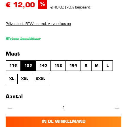
%
€ 12,00
€ 40,00
(70% bespaard)
Prijzen incl. BTW en excl. verzendkosten
Meteen beschikbaar
Selecteer
Maat
116
128
140
152
164
S
M
L
XL
XXL
XXXL
Aantal
Producthoeveelheid: Voer de gewenste hoe
IN DE WINKELMAND