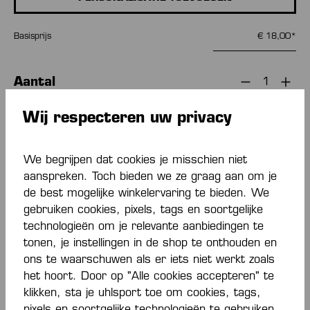
Basisprijs
€ 18,00*
Aantal
IN DE WINKELMAND
Wij respecteren uw privacy
We begrijpen dat cookies je misschien niet
Toevoegen aan verlanglijst
aanspreken. Toch bieden we ze graag aan om je
de best mogelijke winkelervaring te bieden. We
gebruiken cookies, pixels, tags en soortgelijke
technologieën om je relevante aanbiedingen te
tonen, je instellingen in de shop te onthouden en
ons te waarschuwen als er iets niet werkt zoals
het hoort. Door op "Alle cookies accepteren" te
Beschrijving
klikken, sta je uhlsport toe om cookies, tags,
pixels en soortgelijke technologieën te gebruiken.