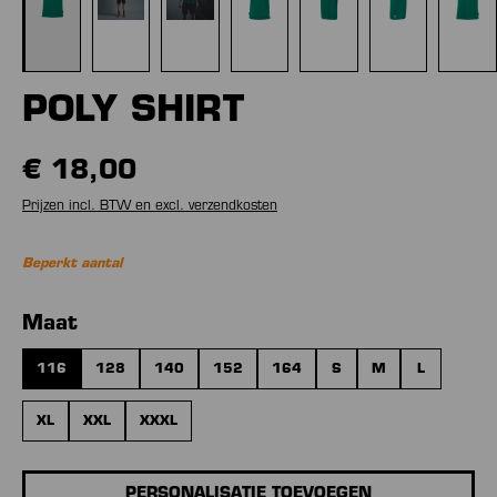
POLY SHIRT
€ 18,00
Prijzen incl. BTW en excl. verzendkosten
Beperkt aantal
Selecteer
Maat
116
128
140
152
164
S
M
L
XL
XXL
XXXL
PERSONALISATIE TOEVOEGEN