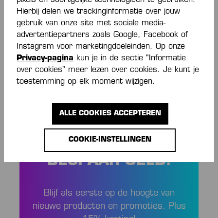
Flatlocknaht in Kontrastfarbe Kempa-Schriftzug
Hierbij delen we trackinginformatie over jouw
und K-Label-Aufdruck Nackenband in
gebruik van onze site met sociale media-
Kontrastfarbe
Meer
advertentiepartners zoals Google, Facebook of
Beoordelingen
Instagram voor marketingdoeleinden. Op onze
Privacy-pagina
kun je in de sectie "Informatie
over cookies" meer lezen over cookies. Je kunt je
toestemming op elk moment wijzigen.
ALLE COOKIES ACCEPTEREN
ALTIJD OP DE
COOKIE-INSTELLINGEN
HOOGTE EN
BESPAAR GELD!
Blijf als eerste op de hoogte van
nieuwe producten en promoties. Plus