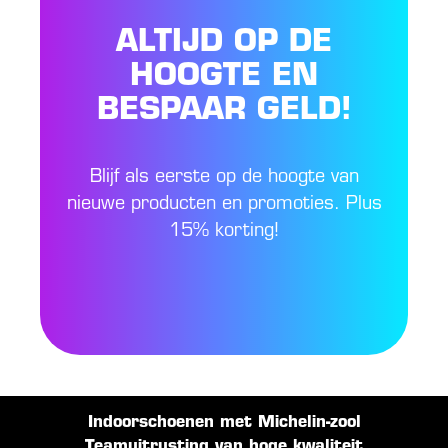
ALTIJD OP DE
HOOGTE EN
BESPAAR GELD!
Blijf als eerste op de hoogte van
nieuwe producten en promoties. Plus
15% korting!
Indoorschoenen met Michelin-zool
Teamuitrusting van hoge kwaliteit