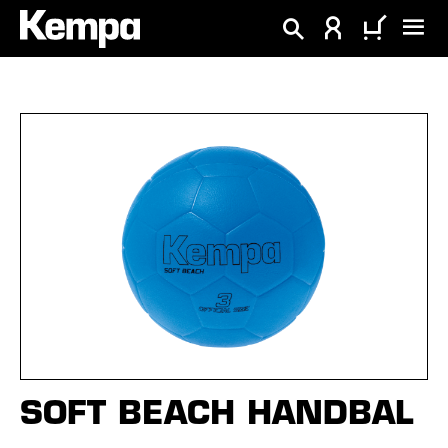
hoofdinhoud
Afbeeldingengalerij overslaan
SOFT BEACH HANDBAL