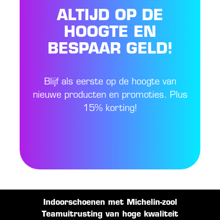
ALTIJD OP DE
HOOGTE EN
BESPAAR GELD!
Blijf als eerste op de hoogte van
nieuwe producten en promoties. Plus
15% korting!
Indoorschoenen met Michelin-zool
Teamuitrusting van hoge kwaliteit