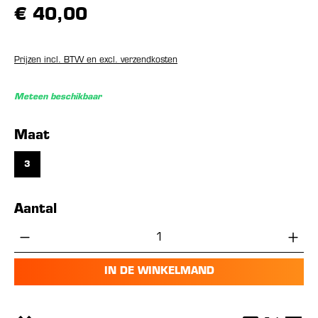
€ 40,00
Prijzen incl. BTW en excl. verzendkosten
Meteen beschikbaar
Selecteer
Maat
3
Aantal
Producthoeveelheid: Voer de gewenste hoe
IN DE WINKELMAND