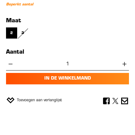
Beperkt aantal
Selecteer
Maat
2
3
(DEZE OPTIE IS MOMENTEEL NIET BESCHIKBAAR.)
Aantal
Producthoeveelheid: Voer de gewenste hoe
IN DE WINKELMAND
Toevoegen aan verlanglijst