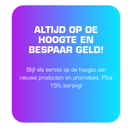
ALTIJD OP DE
HOOGTE EN
BESPAAR GELD!
Blijf als eerste op de hoogte van
nieuwe producten en promoties. Plus
15% korting!