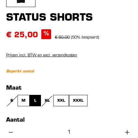
STATUS SHORTS
%
€ 25,00
€ 50,00
(50% bespaard)
Prijzen incl. BTW en excl. verzendkosten
Beperkt aantal
Selecteer
Maat
S
M
L
XL
XXL
XXXL
(DEZE OPTIE IS MOMENTEEL NIET BESCHIKBAAR.)
(DEZE OPTIE IS MOMENTEEL NIET BESCHIKBAAR.)
Aantal
Producthoeveelheid: Voer de gewenste hoe