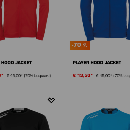
-70 %
 HOOD JACKET
PLAYER HOOD JACKET
0*
€ 13,50*
€ 45,00*
(70% bespaard)
€ 45,00*
(70% bes