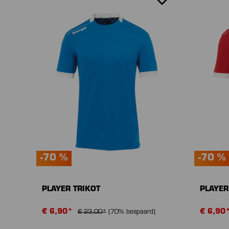
-70 %
-70 %
PLAYER TRIKOT
PLAYER
€ 6,90*
€ 6,90
€ 23,00*
(70% bespaard)