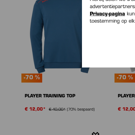
advertentiepartner
Privacy-pagina
kun 
toestemming op elk
-70 %
-70 %
PLAYER TRAINING TOP
PLAYER
€ 12,00*
€ 12,0
€ 40,00*
(70% bespaard)