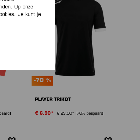
inden. Op onze
ookies. Je kunt je
-70 %
PLAYER TRIKOT
€ 6,90*
paard)
€ 23,00*
(70% bespaard)