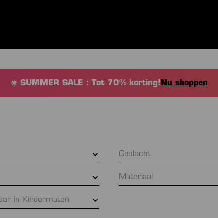
NEN
KLEDING
SPORTEN
EQUIPMENT
FANSHOP
EX
☀️ SUMMER SALE : Tot 70% korting!
Nu shoppen
e
Geslacht
Materiaal
baar in Kindermaten