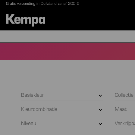
Gratis verzending in Duitsland vanaf 200 €
oekopdracht
Ga naar de hoofdnavigatie
BALLEN
SCHOE
Basiskleur
Collecti
Kleurcombinatie
Maat
Niveau
Verkrijg