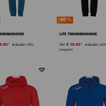
-40 %
RAININGSHOSE
LITE TRAININGSHOSE
8,00*
Van
€ 18,00*
€ 30,00*
(40%
€ 30,00*
(40
bespaard)