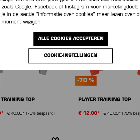
s zoals Google, Facebook of Instagram voor marketingdoele
je in de sectie "Informatie over cookies" meer lezen over c
 moment wijzigen.
ALLE COOKIES ACCEPTEREN
COOKIE-INSTELLINGEN
-70 %
 TRAINING TOP
PLAYER TRAINING TOP
0*
€ 12,00*
€ 40,00*
(70% bespaard)
€ 40,00*
(70% bes