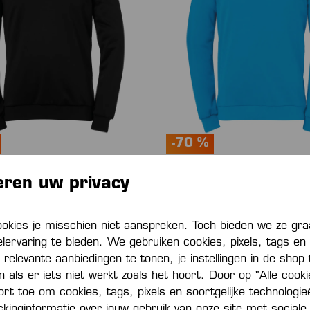
-70 %
eren uw privacy
 TRAINING TOP
PLAYER TRAINING TOP
0*
€ 12,00*
€ 40,00*
(70% bespaard)
€ 40,00*
(70% bes
ookies je misschien niet aanspreken. Toch bieden we ze gr
elervaring te bieden. We gebruiken cookies, pixels, tags en 
 relevante aanbiedingen te tonen, je instellingen in de shop
als er iets niet werkt zoals het hoort. Door op "Alle cook
port toe om cookies, tags, pixels en soortgelijke technologi
ackinginformatie over jouw gebruik van onze site met sociale