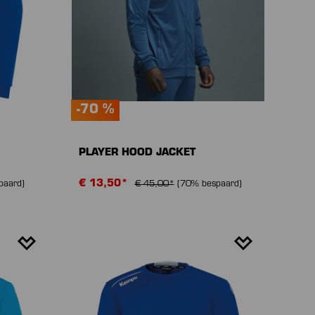
-70 %
PLAYER HOOD JACKET
€ 13,50*
paard)
€ 45,00*
(70% bespaard)