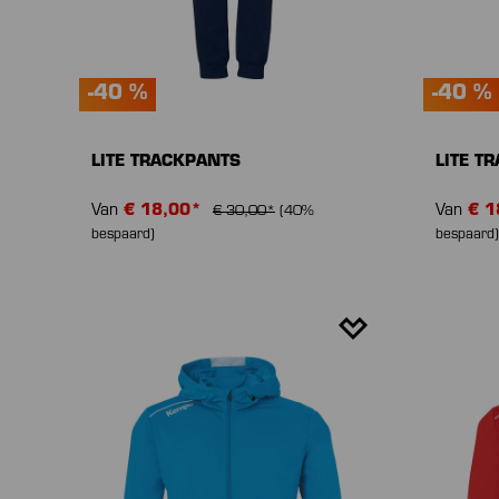
-40 %
-40 %
LITE TRACKPANTS
LITE T
Van
€ 18,00*
Van
€ 1
€ 30,00*
(40%
bespaard)
bespaard)