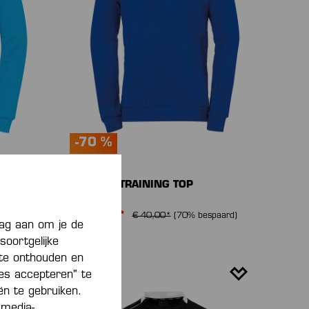
-70 %
PLAYER TRAINING TOP
€ 12,00*
paard)
€ 40,00*
(70% bespaard)
aag aan om je de
soortgelijke
 te onthouden en
ies accepteren" te
eën te gebruiken.
 media-