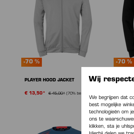
-70 %
-70 %
Wij respect
PLAYER HOOD JACKET
PLAYER
€ 13,50*
€ 12,0
€ 45,00*
(70% bespaard)
We begrijpen dat c
best mogelijke wink
technologieën om je
ons te waarschuwen 
klikken, sta je uhls
Hierbij delen we tr