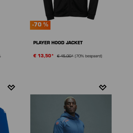
-70 %
PLAYER HOOD JACKET
€ 13,50*
%
€ 45,00*
(70% bespaard)