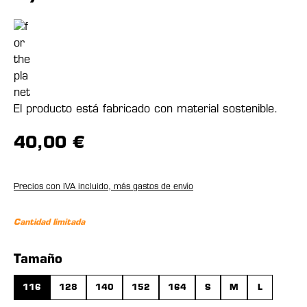
El producto está fabricado con material sostenible.
40,00 €
Precios con IVA incluido, más gastos de envío
Cantidad limitada
Seleccione
Tamaño
116
128
140
152
164
S
M
L