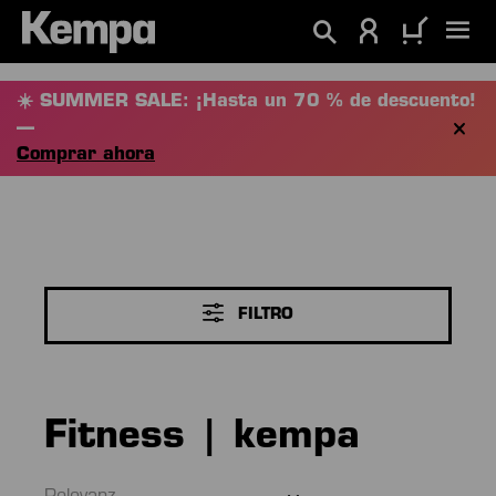
enido principal
☀️ SUMMER SALE: ¡Hasta un 70 % de descuento!
—
Comprar ahora
FILTRO
Fitness | kempa