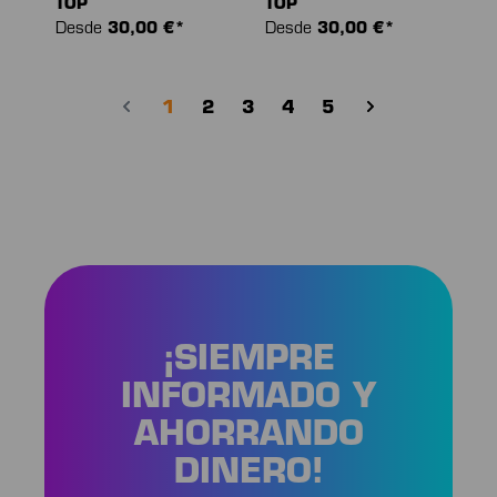
TOP
TOP
Desde
30,00 €*
Desde
30,00 €*
Página
Página
Página
Página
Página
1
2
3
4
5
¡SIEMPRE
INFORMADO Y
AHORRANDO
DINERO!