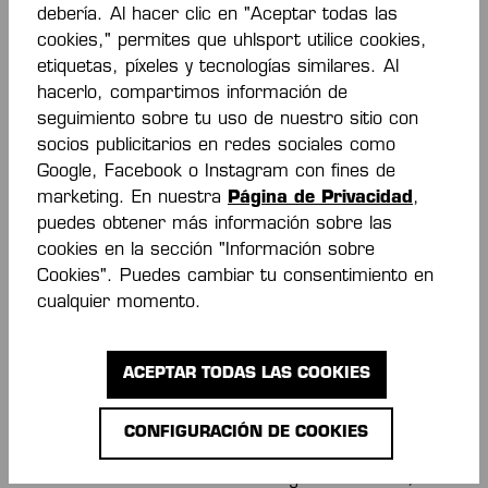
debería. Al hacer clic en "Aceptar todas las
terceros. Por lo tanto, se distancia de los
cookies," permites que uhlsport utilice cookies,
contenidos de todos los sitios web de terceros,
etiquetas, píxeles y tecnologías similares. Al
incluso si el sitio web de uhlsport GmbH enlaza
hacerlo, compartimos información de
con estos sitios externos." Estos contenidos y
seguimiento sobre tu uso de nuestro sitio con
enlaces pueden estar sujetos a sus propias
socios publicitarios en redes sociales como
directrices de protección de datos, que deben
Google, Facebook o Instagram con fines de
verificarse en cada caso individual. uhlsport
marketing. En nuestra
Página de Privacidad
,
GmbH se esfuerza por garantizar la integridad
puedes obtener más información sobre las
de sus ofertas de Internet de forma
cookies en la sección "Información sobre
permanente. Por lo tanto, estamos agradecidos
Cookies". Puedes cambiar tu consentimiento en
por cualquier comentario en sitios vinculados
cualquier momento.
que comprometa esta integridad.
Aviso legal
ACEPTAR TODAS LAS COOKIES
De conformidad con el Reglamento sobre
CONFIGURACIÓN DE COOKIES
resolución de litigios en línea en materia de
consumo Art. 14. Para.1 Reglamento ODR, la