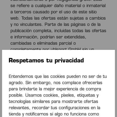
se refiere a cualquier daño material o inmaterial
a terceros causado por el uso de este sitio
web. Todas las ofertas están sujetas a cambios
y no vinculantes. Parte de las páginas o de la
publicación completa, incluidas todas las ofertas
e información, podrían ser extendidas,
cambiadas o eliminadas parcial o
completamente por uhlsport GmbH sin un
anuncio previo.
Respetamos tu privacidad
Enlaces externos
Entendemos que las cookies pueden no ser de tu
agrado. Sin embargo, nos complace ofrecerlas
Uhlsport GmbH ha incluido enlaces a otros
para brindarte la mejor experiencia de compra
sitios web, cuyo contenido y actualización están
posible. Usamos cookies, píxeles, etiquetas y
fuera de su control. Por lo tanto, lo siguiente se
tecnologías similares para mostrarte ofertas
aplica a todos los enlaces y contenidos de sitios
relevantes, recordar tus configuraciones en la
web de terceros: "uhlsport GmbH no influye en
tienda y notificarnos si algo no funciona como
el diseño y contenidos de sitios web de