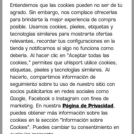
Entendemos que las cookies pueden no ser de tu
agrado. Sin embargo, nos complace ofrecerlas
para brindarte la mejor experiencia de compra
posible. Usamos cookies, píxeles, etiquetas y
tecnologías similares para mostrarte ofertas
ATHLETICS 29 POLY
ATHLETICS 29 POLY
relevantes, recordar tus configuraciones en la
JACKET WOMEN
JACKET WOMEN
tienda y notificarnos si algo no funciona como
35,00 €*
35,00 €*
debería. Al hacer clic en "Aceptar todas las
cookies," permites que uhlsport utilice cookies,
etiquetas, píxeles y tecnologías similares. Al
NOVEDAD
NOVEDAD
hacerlo, compartimos información de
seguimiento sobre tu uso de nuestro sitio con
socios publicitarios en redes sociales como
Google, Facebook o Instagram con fines de
marketing. En nuestra
Página de Privacidad
,
puedes obtener más información sobre las
cookies en la sección "Información sobre
Cookies". Puedes cambiar tu consentimiento en