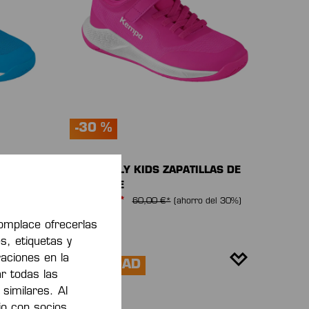
-30 %
AS DE
KOURTFLY KIDS ZAPATILLAS DE
DEPORTE
42,00 €*
el 30%)
60,00 €*
(ahorro del 30%)
omplace ofrecerlas
s, etiquetas y
raciones en la
NOVEDAD
ar todas las
 similares. Al
io con socios