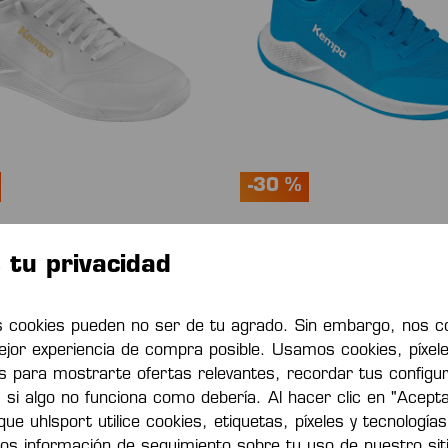
-30 %
LY JR ZAPATILLAS DE
KOURTFLY KIDS ZAPATILL
tu privacidad
TE
DEPORTE
€*
42,00 €*
65,00 €*
(ahorro del 30%)
60,00 €*
(ahorro d
 cookies pueden no ser de tu agrado. Sin embargo, nos c
ejor experiencia de compra posible. Usamos cookies, píxele
es para mostrarte ofertas relevantes, recordar tus configu
DAD
s si algo no funciona como debería. Al hacer clic en "Acept
ue uhlsport utilice cookies, etiquetas, píxeles y tecnologías
os información de seguimiento sobre tu uso de nuestro sit