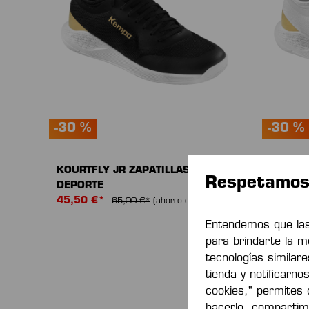
-30 %
-30 %
KOURTFLY JR ZAPATILLAS DE
KOURTF
Respetamos 
DEPORTE
DEPOR
45,50 €*
45,50 
65,00 €*
(ahorro del 30%)
Entendemos que las
para brindarte la m
tecnologías similar
NOVE
tienda y notificarno
cookies," permites q
hacerlo, compartim