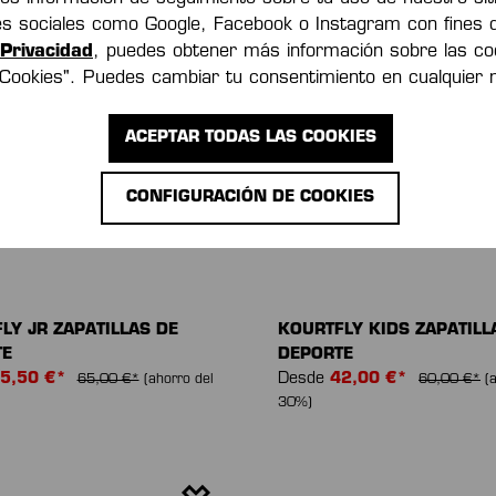
des sociales como Google, Facebook o Instagram con fines 
Privacidad
, puedes obtener más información sobre las coo
 Cookies". Puedes cambiar tu consentimiento en cualquier
ACEPTAR TODAS LAS COOKIES
CONFIGURACIÓN DE COOKIES
LY JR ZAPATILLAS DE
KOURTFLY KIDS ZAPATILL
TE
DEPORTE
5,50 €*
Desde
42,00 €*
65,00 €*
(ahorro del
60,00 €*
(
30%)