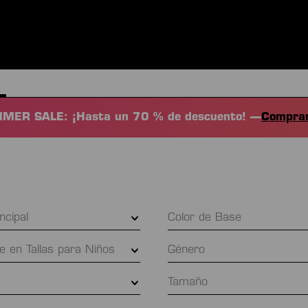
S
ROPA
DEPORTES
EQUIPAMIENTO
FANSHOP
EXC
MER SALE: ¡Hasta un 70 % de descuento! —
Comprar
incipal
Color de Base
le en Tallas para Niños
Género
Tamaño