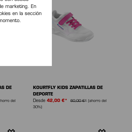
de marketing. En
kies en la sección
 momento.
AS DE
KOURTFLY KIDS ZAPATILLAS DE
DEPORTE
Desde
42,00 €*
ahorro del
60,00 €*
(ahorro del
30%)