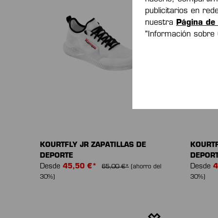
publicitarios en re
nuestra
Página de 
"Información sobre
KOURTFLY JR ZAPATILLAS DE
KOURTF
DEPORTE
DEPOR
Desde
45,50 €*
Desde
4
65,00 €*
(ahorro del
30%)
30%)