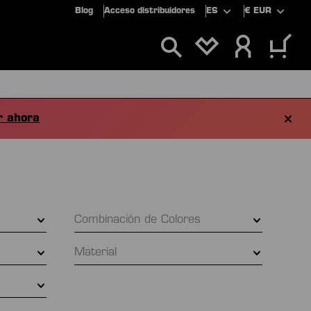
Blog
Acceso distribuidores
ES
€
EUR
TIENES 0 ARTÍCU
LUSIVOS
OFERTAS
 ahora
Combinación de Colores
Material