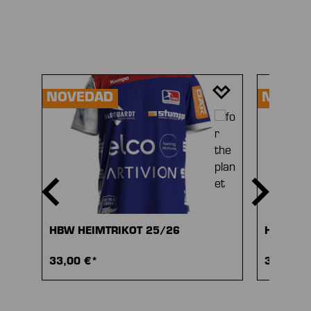
Omitir la galería de productos
NOVEDAD
NOVED
HBW HEIMTRIKOT 25/26
HBW AU
33,00 €*
33,00 €