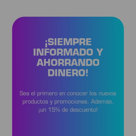
¡SIEMPRE
INFORMADO Y
AHORRANDO
DINERO!
Sea el primero en conocer los nuevos
productos y promociones. Además,
¡un 15% de descuento!