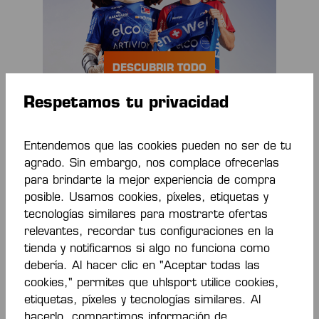
DESCUBRIR TODO
Respetamos tu privacidad
Entendemos que las cookies pueden no ser de tu
agrado. Sin embargo, nos complace ofrecerlas
para brindarte la mejor experiencia de compra
posible. Usamos cookies, píxeles, etiquetas y
La tienda oficial
tecnologías similares para mostrarte ofertas
de HBW
relevantes, recordar tus configuraciones en la
tienda y notificarnos si algo no funciona como
Balingen-
debería. Al hacer clic en "Aceptar todas las
cookies," permites que uhlsport utilice cookies,
Weilstetten de
etiquetas, píxeles y tecnologías similares. Al
hacerlo, compartimos información de