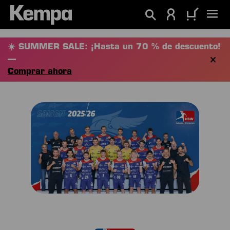
enido principal
☀️ SUMMER SALE: ¡Hasta un 70 % de descuento!
—
Comprar ahora