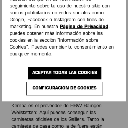
Kempa
seguimiento sobre tu uso de nuestro sitio con
socios publicitarios en redes sociales como
Google, Facebook o Instagram con fines de
¡Tu equipo: el HBW! Aquí, en la tienda oficial del
marketing. En nuestra
Página de Privacidad
,
HBW Balingen-Weilstetten, puedes conseguir
puedes obtener más información sobre las
camisetas, ropa del club y productos oficiales
cookies en la sección "Información sobre
de fan directamente del proveedor del equipo
Cookies". Puedes cambiar tu consentimiento en
Kempa. ¡Ya sea como regalo o para ti mismo:
cualquier momento.
aquí encontrarás todo lo que necesitas para
mostrar tu apoyo como un verdadero fan de
HBW!
ACEPTAR TODAS LAS COOKIES
Camisetas del HBW aquí en la
CONFIGURACIÓN DE COOKIES
tienda Gallier
Kempa es el proveedor de HBW Balingen-
Weilstetten: Aquí puedes conseguir las
camisetas oficiales de los Galliers. Tanto la
camiseta de casa como la de fuera están