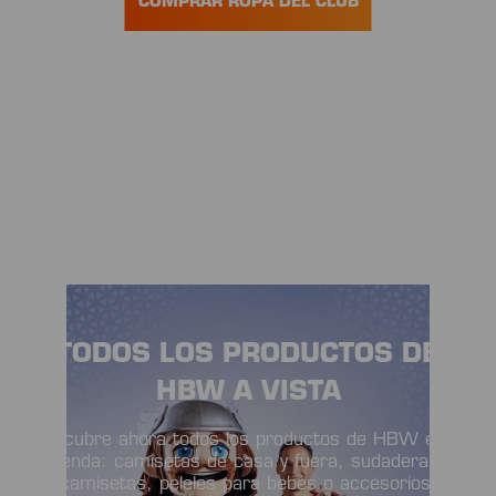
COMPRAR ROPA DEL CLUB
TODOS LOS PRODUCTOS DE
HBW A VISTA
Descubre ahora todos los productos de HBW en la
tienda: camisetas de casa y fuera, sudaderas,
camisetas, peleles para bebés o accesorios.