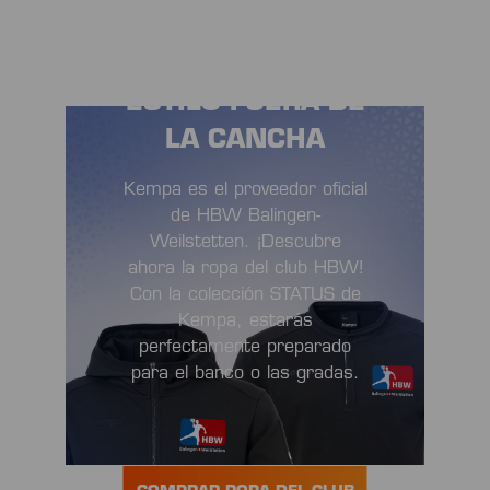
ESTILO FUERA DE
LA CANCHA
Kempa es el proveedor oficial
de HBW Balingen-
Weilstetten. ¡Descubre
ahora la ropa del club HBW!
Con la colección STATUS de
Kempa, estarás
perfectamente preparado
para el banco o las gradas.