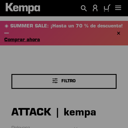
enido principal
☀️ SUMMER SALE: ¡Hasta un 70 % de descuento!
—
Comprar ahora
FILTRO
ATTACK | kempa