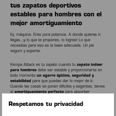
tus zapatos deportivos
estables para hombres con el
mejor amortiguamiento
Ey, máquina. Eres pura potencia. A donde quieras ir,
llegas, ¡y lo que te propones, lo logras! Lo que
necesitas para eso es la base adecuada. Un pie
seguro y soporte.
Kempa Attack es tu zapato cuando tu
zapato indoor
para hombres
debe ser estable y proporcionarte en
todo momento
un agarre óptimo, seguridad y
estabilidad
para que puedas dar lo mejor de ti.
Cuando las cosas se ponen difíciles y exigentes, tienes
el
amortiguamiento perfecto
para absorber
fácilmente los picos de carga. No importa si estás en
el juego o en el entrenamiento, si te empujas con tu
Respetamos tu privacidad
equipo o si te lanzas solo con tu entrenamiento. Con
esta zapatilla estable, siempre tienes el control total,