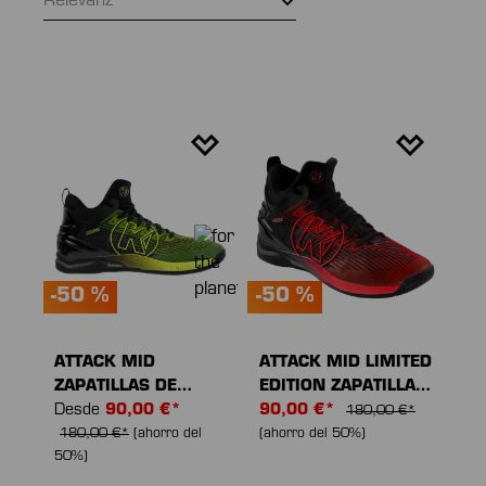
Relevanz
-50 %
-50 %
ATTACK MID
ATTACK MID LIMITED
ZAPATILLAS DE
EDITION ZAPATILLAS
DEPORTE
Desde
90,00 €*
DE DEPORTE
90,00 €*
180,00 €*
180,00 €*
(ahorro del
(ahorro del 50%)
50%)