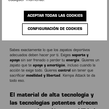
cualquier momento.
Rendirse no es una opción para ti. Cuando te fijas un
ACEPTAR TODAS LAS COOKIES
objetivo para tu entrenamiento, lo alcanzas. Pasas tu
entrenamiento con concentración y cuidado. Tu fuerza
es tu prioridad. Te empujas hasta el límite, eres duro
CONFIGURACIÓN DE COOKIES
contigo mismo porque luego puedes disfrutar de tu
triunfo.
Sabes exactamente lo que los zapatos deportivos
adecuados deben hacer por ti. Exiges
soporte y
apoyo
sin ser frenado o perder tu
energía
. Quieres un
zapato que te
apoye y amortigüe
, incluso cuando la
acción te exige todo. Quieres
control
sin tener que
sacrificar
movilidad y libertad
. Kempa Attack te da
todo eso.
El material de alta tecnología y
las tecnologías potentes ofrecen