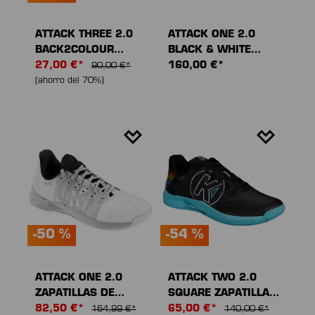
ATTACK THREE 2.0
ATTACK ONE 2.0
BACK2COLOUR
BLACK & WHITE
ZAPATILLAS DE
27,00 €*
ZAPATILLAS DE
160,00 €*
90,00 €*
DEPORTE
DEPORTE
(ahorro del 70%)
-50 %
-54 %
ATTACK ONE 2.0
ATTACK TWO 2.0
ZAPATILLAS DE
SQUARE ZAPATILLAS
DEPORTE
82,50 €*
DE DEPORTE
65,00 €*
164,99 €*
140,00 €*