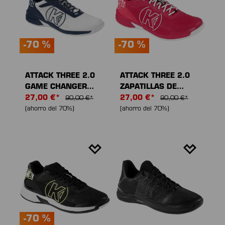
-70 %
-70 %
ATTACK THREE 2.0
ATTACK THREE 2.0
GAME CHANGER
ZAPATILLAS DE
ZAPATILLAS DE
27,00 €*
DEPORTE
27,00 €*
90,00 €*
90,00 €*
DEPORTE
(ahorro del 70%)
(ahorro del 70%)
-70 %