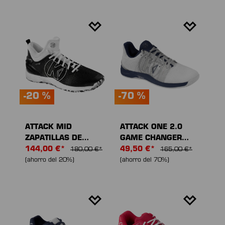
-20 %
-70 %
ATTACK MID
ATTACK ONE 2.0
ZAPATILLAS DE
GAME CHANGER
DEPORTE
144,00 €*
ZAPATILLAS DE
49,50 €*
180,00 €*
165,00 €*
DEPORTE
(ahorro del 20%)
(ahorro del 70%)