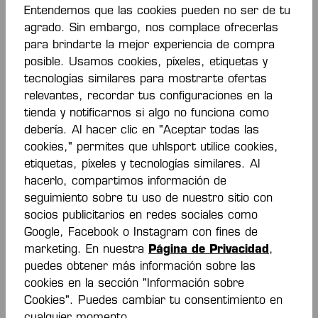
toda la agilidad y toda la energía.
Entendemos que las cookies pueden no ser de tu
agrado. Sin embargo, nos complace ofrecerlas
para brindarte la mejor experiencia de compra
Zapatos indoor para hombres para comodidad y
estabilidad
posible. Usamos cookies, píxeles, etiquetas y
Tecnologías potentes para una amortiguación
tecnologías similares para mostrarte ofertas
óptima y el mejor agarre
relevantes, recordar tus configuraciones en la
tienda y notificarnos si algo no funciona como
debería. Al hacer clic en "Aceptar todas las
La comodidad y la estabilidad
cookies," permites que uhlsport utilice cookies,
son el foco de estas zapatillas
etiquetas, píxeles y tecnologías similares. Al
indoor para hombres
hacerlo, compartimos información de
seguimiento sobre tu uso de nuestro sitio con
Tus habilidades estratégicas combinadas con tu
socios publicitarios en redes sociales como
confianza te convierten en un jugador indispensable
Google, Facebook o Instagram con fines de
para tu equipo. Nada te desvía de tu curso, nada
marketing. En nuestra
Página de Privacidad
,
puede detenerte. Tienes la
potencia
para salvar la
puedes obtener más información sobre las
situación, incluso cuando todo parece desesperado.
cookies en la sección "Información sobre
Tu posición de juego te queda perfecta. Sabes por qué
estás ahí. Sabes qué pueden esperar de ti. Y por eso
Cookies". Puedes cambiar tu consentimiento en
sabes exactamente qué esperar de tus zapatos indoor.