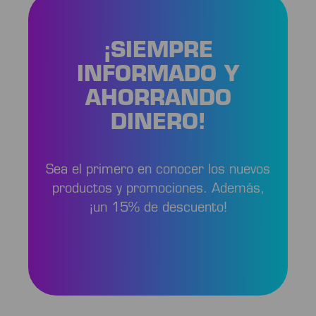
¡SIEMPRE
INFORMADO Y
AHORRANDO
DINERO!
Sea el primero en conocer los nuevos
productos y promociones. Además,
¡un 15% de descuento!