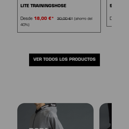
LITE TRAININGSHOSE
STMNT 
Desde
18,00 €*
Desde
70
30,00 €*
(ahorro del
40%)
VER TODOS LOS PRODUCTOS