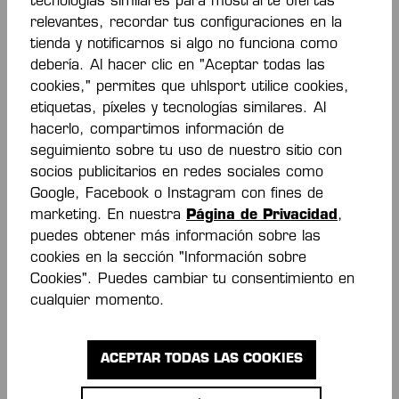
tecnologías similares para mostrarte ofertas
relevantes, recordar tus configuraciones en la
tienda y notificarnos si algo no funciona como
debería. Al hacer clic en "Aceptar todas las
cookies," permites que uhlsport utilice cookies,
Ropa de
etiquetas, píxeles y tecnologías similares. Al
hacerlo, compartimos información de
seguimiento sobre tu uso de nuestro sitio con
entrenamiento
socios publicitarios en redes sociales como
Google, Facebook o Instagram con fines de
para ti y tu
marketing. En nuestra
Página de Privacidad
,
puedes obtener más información sobre las
equipo
cookies en la sección "Información sobre
Cookies". Puedes cambiar tu consentimiento en
cualquier momento.
Ofrecemos todo lo que necesitas para tu
entrenamiento. Desde capas base hasta
ACEPTAR TODAS LAS COOKIES
camisetas, sudaderas, pantalones de
entrenamiento y mallas en diseños modernos,