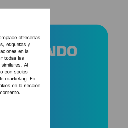
omplace ofrecerlas
s, etiquetas y
AHORRANDO
raciones en la
ar todas las
 similares. Al
io con socios
de marketing. En
kies en la sección
uctos
 momento.
ento!