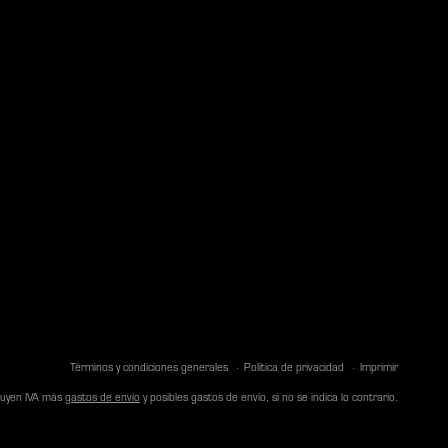
Términos y condiciones generales
Política de privacidad
Imprimir
cluyen IVA más
gastos de envío
y posibles gastos de envío, si no se indica lo contrario.