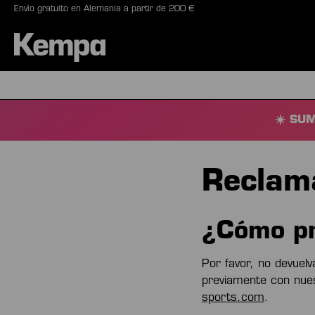
Envío gratuito en Alemania a partir de 200 €
 búsqueda
Saltar a la navegación principal
BALONES
ZAPATILLA
☀️ SUM
Reclam
¿Cómo pr
Por favor, no devuel
previamente con nuest
sports.com
.