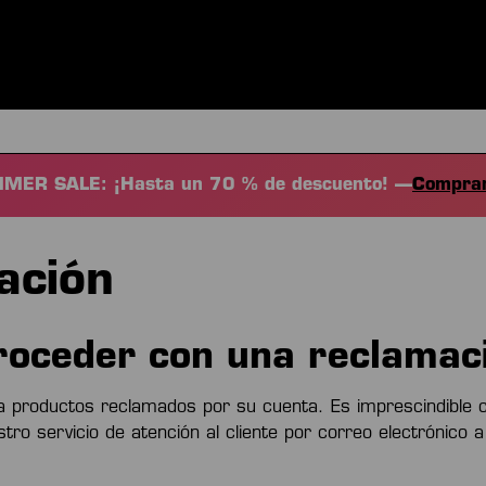
S
ROPA
DEPORTES
EQUIPAMIENTO
FANSHOP
EXC
MER SALE: ¡Hasta un 70 % de descuento! —
Comprar
ación
oceder con una reclamac
va productos reclamados por su cuenta. Es imprescindible 
ro servicio de atención al cliente por correo electrónico 