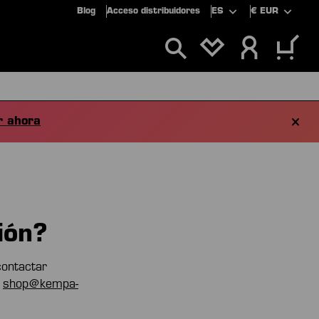
Blog
Acceso distribuidores
ES
€
EUR
TIENES 0 ARTÍCU
LUSIVOS
OFERTAS
 ahora
ión?
contactar
a
shop@kempa-