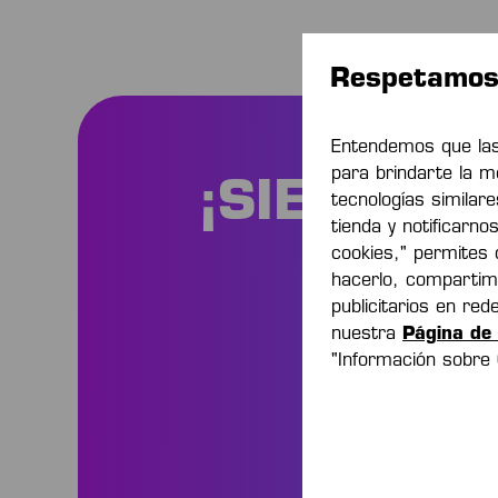
Respetamos 
Entendemos que las
para brindarte la m
¡SIEMPRE
tecnologías similar
tienda y notificarno
cookies," permites q
hacerlo, compartim
publicitarios en re
nuestra
Página de 
Sea 
"Información sobre
y pr