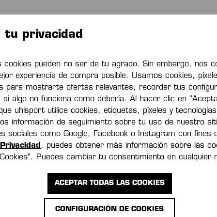
tu privacidad
 cookies pueden no ser de tu agrado. Sin embargo, nos c
ejor experiencia de compra posible. Usamos cookies, píxele
 INFORMADO Y 
es para mostrarte ofertas relevantes, recordar tus configu
s si algo no funciona como debería. Al hacer clic en "Acept
DINERO!
ue uhlsport utilice cookies, etiquetas, píxeles y tecnologías
os información de seguimiento sobre tu uso de nuestro sit
des sociales como Google, Facebook o Instagram con fines 
Privacidad
, puedes obtener más información sobre las coo
el primero en conocer los nuevos prod
 Cookies". Puedes cambiar tu consentimiento en cualquier
omociones. Además, ¡un 15% de descu
ACEPTAR TODAS LAS COOKIES
CONFIGURACIÓN DE COOKIES