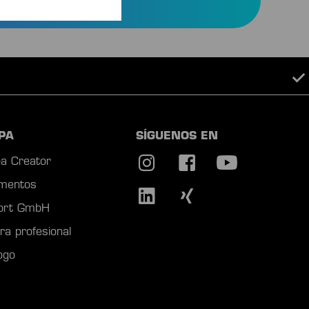
PA
SÍGUENOS EN
a Creator
mentos
port GmbH
ra profesional
ogo