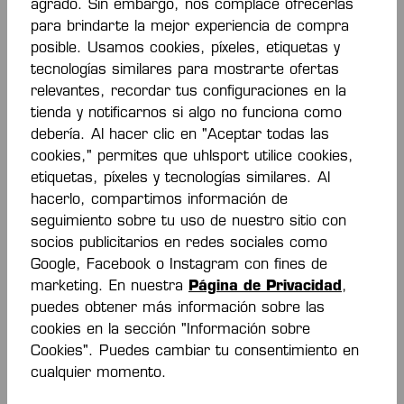
agrado. Sin embargo, nos complace ofrecerlas
para brindarte la mejor experiencia de compra
posible. Usamos cookies, píxeles, etiquetas y
tecnologías similares para mostrarte ofertas
relevantes, recordar tus configuraciones en la
tienda y notificarnos si algo no funciona como
debería. Al hacer clic en "Aceptar todas las
cookies," permites que uhlsport utilice cookies,
etiquetas, píxeles y tecnologías similares. Al
¡SIEMPRE
hacerlo, compartimos información de
seguimiento sobre tu uso de nuestro sitio con
INFORMADO Y
socios publicitarios en redes sociales como
AHORRANDO
Google, Facebook o Instagram con fines de
marketing. En nuestra
Página de Privacidad
,
DINERO!
puedes obtener más información sobre las
cookies en la sección "Información sobre
Cookies". Puedes cambiar tu consentimiento en
Sea el primero en conocer los nuevos
cualquier momento.
productos y promociones. Además,