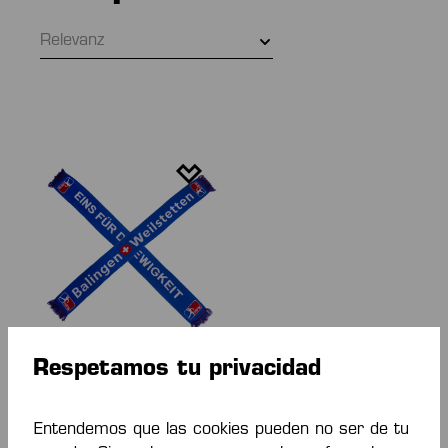
Relevanz
Respetamos tu privacidad
HBW FANSCHAL
EINS FÜR DIE
EWIGKEIT
15,00 €*
Entendemos que las cookies pueden no ser de tu