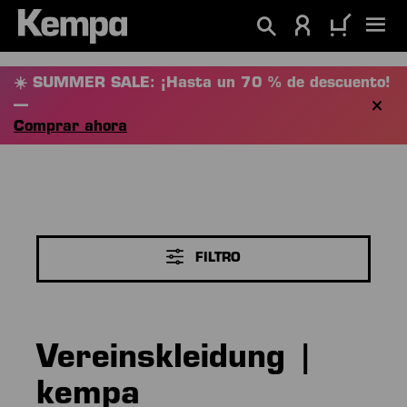
enido principal
☀️ SUMMER SALE: ¡Hasta un 70 % de descuento!
—
Comprar ahora
FILTRO
Vereinskleidung |
kempa