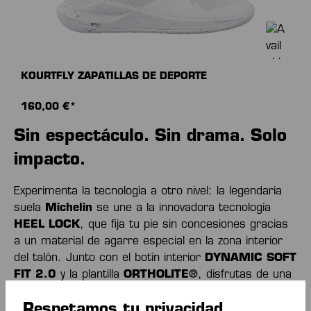
KOURTFLY ZAPATILLAS DE DEPORTE
160,00 €*
Sin espectáculo. Sin drama. Solo
impacto.
Experimenta la tecnología a otro nivel: la legendaria
suela
Michelin
se une a la innovadora tecnología
HEEL LOCK
, que fija tu pie sin concesiones gracias
a un material de agarre especial en la zona interior
del talón. Junto con el botín interior
DYNAMIC SOFT
FIT 2.0
y la plantilla
ORTHOLITE®
, disfrutas de una
sujeción perfecta con la máxima comodidad.
Respetamos tu privacidad
Además, el KOURTFLY 625, como siempre, está