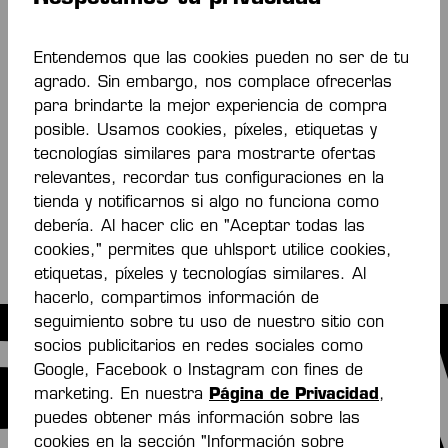
repleto de detalles y funciones inteligentes.
Entendemos que las cookies pueden no ser de tu
agrado. Sin embargo, nos complace ofrecerlas
Lo más destacado: El
KOURTFLY 625
está
para brindarte la mejor experiencia de compra
limitado a solo 625 pares
en todo el mundo, y tu
posible. Usamos cookies, píxeles, etiquetas y
número personal queda grabado en la lengüeta.
tecnologías similares para mostrarte ofertas
Consigue ahora tu par único.
relevantes, recordar tus configuraciones en la
tienda y notificarnos si algo no funciona como
debería. Al hacer clic en "Aceptar todas las
cookies," permites que uhlsport utilice cookies,
etiquetas, píxeles y tecnologías similares. Al
hacerlo, compartimos información de
seguimiento sobre tu uso de nuestro sitio con
socios publicitarios en redes sociales como
ON LI
Google, Facebook o Instagram con fines de
marketing. En nuestra
Página de Privacidad
,
puedes obtener más información sobre las
cookies en la sección "Información sobre