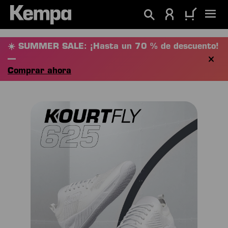
enido principal
☀️ SUMMER SALE: ¡Hasta un 70 % de descuento!
—
Comprar ahora