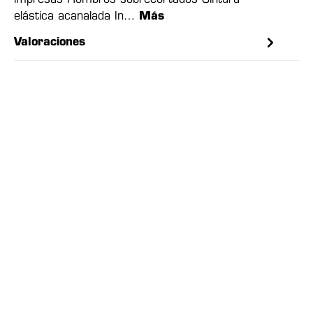
impresas Hombros sobrecortados Cintura
elástica acanalada In…
Más
Valoraciones