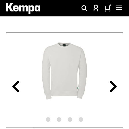
enido principal
Omitir galería de imágenes