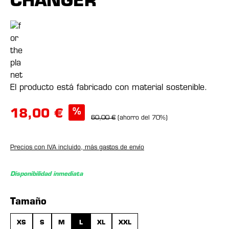
CHANGER
El producto está fabricado con material sostenible.
%
18,00 €
60,00 €
(ahorro del 70%)
Precios con IVA incluido, más gastos de envío
Disponibilidad inmediata
Seleccione
Tamaño
XS
S
M
L
XL
XXL