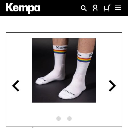
enido principal
Omitir galería de imágenes