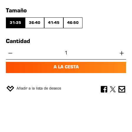
Seleccione
Tamaño
31-35
36-40
41-45
46-50
Cantidad
Cantidad del producto: introduce la cant
A LA CESTA
Añadir a la lista de deseos