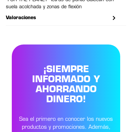
"FOR THE PLANET" letras de punto Calcetín con
suela acolchada y zonas de flexión
Valoraciones
¡SIEMPRE
INFORMADO Y
AHORRANDO
DINERO!
Sea el primero en conocer los nuevos
productos y promociones. Además,