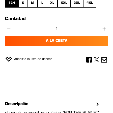
164
S
M
L
XL
XXL
3XL
4XL
Cantidad
Cantidad del producto: introduce la cant
A LA CESTA
Añadir a la lista de deseos
Descripción