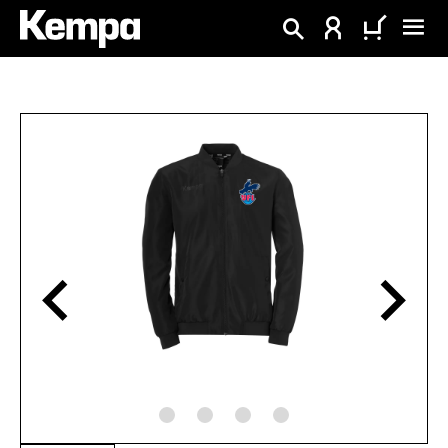
enido principal
Omitir galería de imágenes