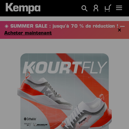
tenu principal
☀️ SUMMER SALE : jusqu'à 70 % de réduction ! —
Acheter maintenant