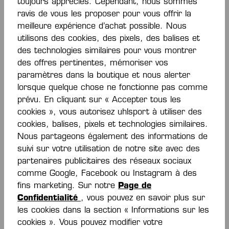
toujours appréciés. Cependant, nous sommes
contrôle total, même dans les angles les plus
ravis de vous les proposer pour vous offrir la
extrêmes.
meilleure expérience d’achat possible. Nous
•
Énergie explosive :
La nouvelle semelle
utilisons des cookies, des pixels, des balises et
intermédiaire
K-PWR
(composée à 20 % d’EVA
des technologies similaires pour vous montrer
recyclé) absorbe chaque impact et restitue
des offres pertinentes, mémoriser vos
directement l’énergie pour ton prochain appui.
paramètres dans la boutique et nous alerter
•
Stabilité sans compromis :
Le système
lorsque quelque chose ne fonctionne pas comme
KOURTFLY Torsion
et le
Heel Lock
maintiennent ton
prévu. En cliquant sur « Accepter tous les
pied exactement là où il doit être et te protègent
cookies », vous autorisez uhlsport à utiliser des
efficacement contre les torsions.
cookies, balises, pixels et technologies similaires.
•
Comme une seconde peau :
Le
Dynamic Soft Fit
Nous partageons également des informations de
2.0
en maille 3D s’adapte à chacun de tes
suivi sur votre utilisation de notre site avec des
mouvements, tandis que le
Ultra-Light Breath-
partenaires publicitaires des réseaux sociaux
Mesh
assure une sensation de fraîcheur lorsque le
comme Google, Facebook ou Instagram à des
match entre dans les moments décisifs.
fins marketing. Sur notre
Page de
Confidentialité
, vous pouvez en savoir plus sur
les cookies dans la section « Informations sur les
cookies ». Vous pouvez modifier votre