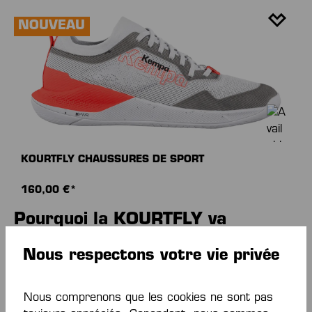
NOUVEAU
KOURTFLY CHAUSSURES DE SPORT
160,00 €*
Pourquoi la KOURTFLY va
changer ton jeu :
Nous respectons votre vie privée
•
Adhérence maximale :
Grâce aux
Soles by
Michelin
, inspirées de la technologie du sport
Nous comprenons que les cookies ne sont pas
automobile, tu restes littéralement collé au sol –