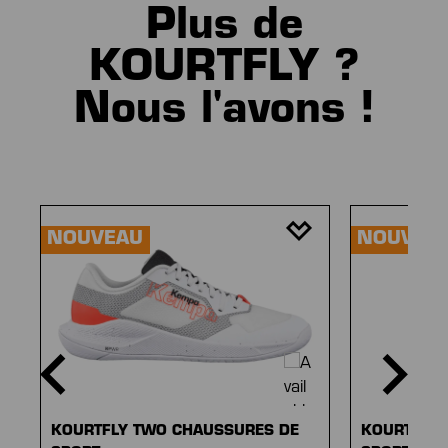
Plus de
KOURTFLY ?
Nous l'avons !
Ignorer la galerie de produits
NOUVEAU
NOUVEA
KOURTFLY TWO CHAUSSURES DE
KOURTFLY 