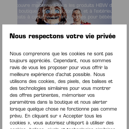
Découvre maintenant tous les produits HBW dans
la boutique : maillots à domicile et à l'extérieur,
sweats à capuche, t-shirts, bodies pour bébés ou
accessoires.
Nous respectons votre vie privée
TOUT DÉCOUVRIR
Nous comprenons que les cookies ne sont pas
toujours appréciés. Cependant, nous sommes
ravis de vous les proposer pour vous offrir la
meilleure expérience d’achat possible. Nous
utilisons des cookies, des pixels, des balises et
des technologies similaires pour vous montrer
des offres pertinentes, mémoriser vos
paramètres dans la boutique et nous alerter
La boutique
lorsque quelque chose ne fonctionne pas comme
prévu. En cliquant sur « Accepter tous les
officielle HBW
cookies », vous autorisez uhlsport à utiliser des