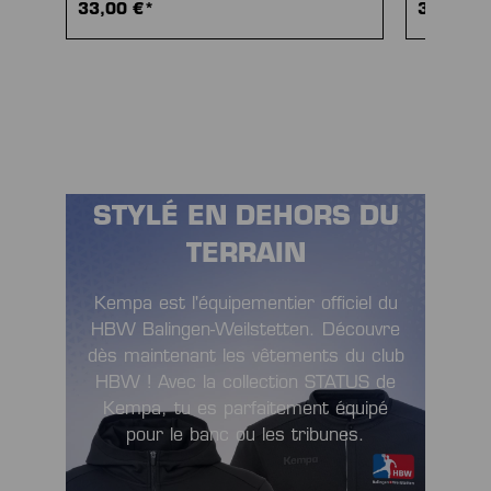
33,00 €*
33,00 €
STYLÉ EN DEHORS DU
TERRAIN
Kempa est l'équipementier officiel du
HBW Balingen-Weilstetten. Découvre
dès maintenant les vêtements du club
HBW ! Avec la collection STATUS de
Kempa, tu es parfaitement équipé
pour le banc ou les tribunes.