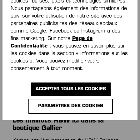
Balingen-
cookies, balises, pixels et technologies similaires.
Nous partageons également des informations de
Weilstetten de
suivi sur votre utilisation de notre site avec des
partenaires publicitaires des réseaux sociaux
Kempa
comme Google, Facebook ou Instagram à des
fins marketing. Sur notre
Page de
Confidentialité
, vous pouvez en savoir plus sur
Ton équipe : le HBW ! Ici, dans la boutique
les cookies dans la section « Informations sur les
officielle du HBW Balingen-Weilstetten, tu peux
cookies ». Vous pouvez modifier votre
obtenir des maillots, des vêtements du club et
consentement à tout moment.
des produits dérivés directement auprès de
l’équipementier officiel Kempa ! Que ce soit pour
un cadeau ou pour toi-même : ici, tu trouveras
ACCEPTER TOUS LES COOKIES
tout ce dont tu as besoin pour montrer ton
soutien en tant que véritable fan du HBW !
PARAMÈTRES DES COOKIES
Les maillots HBW ici dans la
boutique Gallier