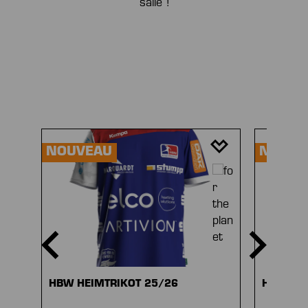
salle !
Ignorer la galerie de produits
NOUVEAU
NOUVE
HBW HEIMTRIKOT 25/26
HBW AU