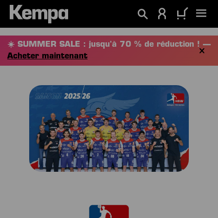
tenu principal
☀️ SUMMER SALE : jusqu'à 70 % de réduction ! —
Acheter maintenant