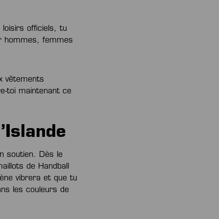
isirs officiels, tu
pour hommes, femmes
aux vêtements
re-toi maintenant ce
’Islande
n soutien. Dès le
illots de Handball
rène vibrera et que tu
ans les couleurs de