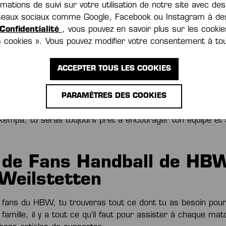
ations de suivi sur votre utilisation de notre site avec de
réseaux sociaux comme Google, Facebook ou Instagram à des
ue dans la boutique 
Confidentialité
, vous pouvez en savoir plus sur les cookie
es cookies ». Vous pouvez modifier votre consentement à t
e Kempa
ACCEPTER TOUS LES COOKIES
fficielle, tu trouveras les derniers articles de supporter 
PARAMÈTRES DES COOKIES
tten, de l’équipe nationale islandaise, de FRISCH AUF! Gö
outien dont ton équipe a besoin, que ce soit à domicile ou à
 Kempa, tu seras toujours prêt à encourager ton équipe et 
 de Fans Handball de HB
-Weilstetten
 fans du HBW, tu trouveras tout ce dont tu as besoin pour
 famille, il y a tout ce qu’il faut pour assister à chaque m