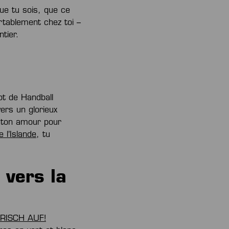
que tu sois, que ce
ortablement chez toi –
tier.
ot de Handball
ers un glorieux
 ton amour pour
e l’Islande
, tu
vers la
e FRISCH AUF!