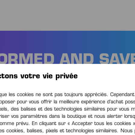
FORMED AND SAV
tons votre vie privée
le premier à découvrir les nouveaux pr
t les promotions. Plus 15% de réduction
e les cookies ne sont pas toujours appréciés. Cependa
oposer pour vous offrir la meilleure expérience d’achat poss
xels, des balises et des technologies similaires pour vous 
iser vos paramètres dans la boutique et nous alerter lors
omme prévu. En cliquant sur « Accepter tous les cookies »
des cookies, balises, pixels et technologies similaires. Nou