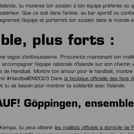
l’Islande, tu montres ton soutien à ton équipe préférée où 
l’extérieur. Que ce soit dans l’arène, au bar sportif ou conf
gneront l’équipe et porteront ton soutien dans le monde en
le, plus forts :
e vague d’enthousiasme. Procure-toi maintenant ton maill
 accompagner l’équipe nationale d’Islande sur son chemin v
e de Handball. Montre ton amour pour le handball, montre
eland #HandballEM2023 Dans
la boutique officielle des fans d
t tu as besoin pour montrer ta solidarité avec l’Islande.
UF! Göppingen, ensemble 
 Kempa, tu peux obtenir
les maillots officiels à domicile d