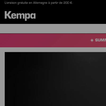
Livraison gratuite en Allemagne à partir de 200 €.
recherche
Passer à la navigation principale
BALLONS
CHAUSSURE
☀️ SUMM
Skip slider