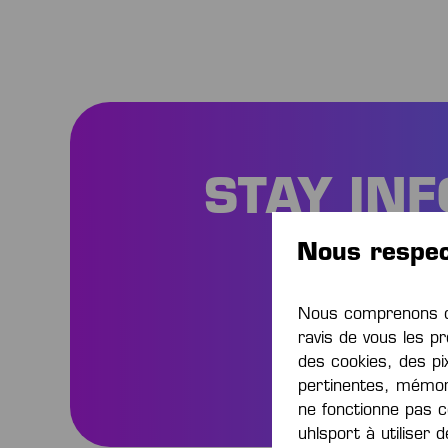
STAY IN
Nous respec
Sois 
e
Nous comprenons qu
ravis de vous les pr
des cookies, des pi
pertinentes, mémor
ne fonctionne pas c
uhlsport à utiliser 