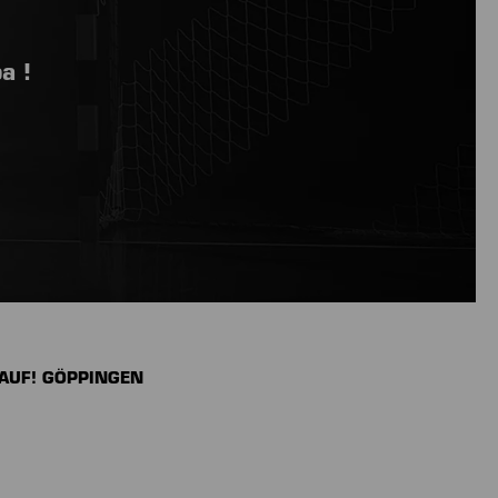
a !
 AUF! GÖPPINGEN