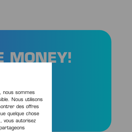
E MONEY!
oduits
 !
nt, nous sommes
ible. Nous utilisons
montrer des offres
que quelque chose
, vous autorisez
s partageons