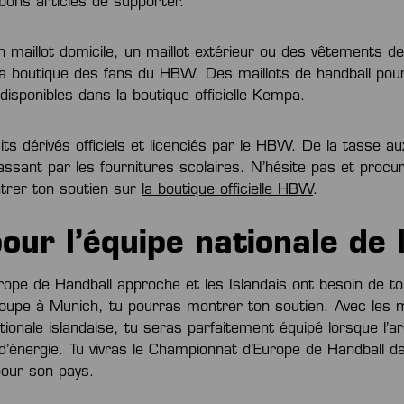
bons articles de supporter.
maillot domicile, un maillot extérieur ou des vêtements de lo
 la boutique des fans du HBW. Des maillots de handball 
disponibles dans la boutique officielle Kempa.
uits dérivés officiels et licenciés par le HBW. De la tasse 
ssant par les fournitures scolaires. N’hésite pas et procu
ntrer ton soutien sur
la boutique officielle HBW
.
our l’équipe nationale de l
ope de Handball approche et les Islandais ont besoin de to
upe à Munich, tu pourras montrer ton soutien. Avec les ma
ionale islandaise, tu seras parfaitement équipé lorsque l’a
d’énergie. Tu vivras le Championnat d’Europe de Handball d
pour son pays.