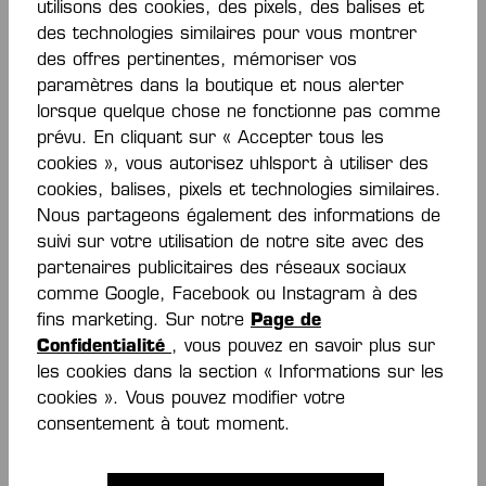
utilisons des cookies, des pixels, des balises et
des technologies similaires pour vous montrer
des offres pertinentes, mémoriser vos
paramètres dans la boutique et nous alerter
lorsque quelque chose ne fonctionne pas comme
prévu. En cliquant sur « Accepter tous les
cookies », vous autorisez uhlsport à utiliser des
cookies, balises, pixels et technologies similaires.
STAY INFORMED
Nous partageons également des informations de
suivi sur votre utilisation de notre site avec des
AND SAVE MONEY!
partenaires publicitaires des réseaux sociaux
comme Google, Facebook ou Instagram à des
fins marketing. Sur notre
Page de
Sois le premier à découvrir les
Confidentialité
, vous pouvez en savoir plus sur
nouveaux produits et les promotions.
les cookies dans la section « Informations sur les
Plus 15% de réduction !
cookies ». Vous pouvez modifier votre
consentement à tout moment.