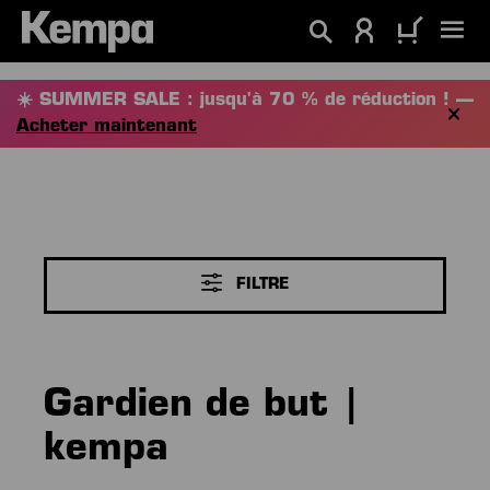
tenu principal
☀️ SUMMER SALE : jusqu'à 70 % de réduction ! —
Acheter maintenant
FILTRE
Gardien de but |
kempa