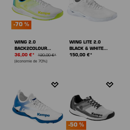
-70 %
WING 2.0
WING LITE 2.0
BACK2COLOUR
BLACK & WHITE
CHAUSSURES DE
36,00 €*
CHAUSSURES DE
150,00 €*
120,00 €*
SPORT
SPORT
(économie de 70%)
-50 %