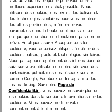
ravis de vous les proposer pour vous offrir la
ce qui est superflu, tout ce qui est inutile. Rien ne
meilleure expérience d’achat possible. Nous
devrait vous alourdir. Plein d'énergie et de dynamisme,
vous suivez vos instincts.
utilisons des cookies, des pixels, des balises et
des technologies similaires pour vous montrer
des offres pertinentes, mémoriser vos
Kempa Wing est la
chaussure de salle super légère
paramètres dans la boutique et nous alerter
pour hommes
, avec laquelle vous amenez votre
vitesse directement au sol. Que vous démontriez votre
lorsque quelque chose ne fonctionne pas comme
agilité et votre mobilité
en jeu et à l'entraînement
prévu. En cliquant sur « Accepter tous les
avec votre équipe, ou que vous poussiez votre
rythme
cookies », vous autorisez uhlsport à utiliser des
à la limite dans la salle de sport en intérieur : ici, vous
cookies, balises, pixels et technologies similaires.
avez la chaussure qui vous offre tout ce dont vous avez
Nous partageons également des informations de
besoin et qui se passe de tout ce qui est superflu.
suivi sur votre utilisation de notre site avec des
Légèreté et vitesse
sont vos atouts.
partenaires publicitaires des réseaux sociaux
comme Google, Facebook ou Instagram à des
Tout le contenu en un coup d'œil
fins marketing. Sur notre
Page de
:
Confidentialité
, vous pouvez en savoir plus sur
les cookies dans la section « Informations sur les
Kempa Wing : Votre chaussure de salle légère et
cookies ». Vous pouvez modifier votre
flexible pour hommes
consentement à tout moment.