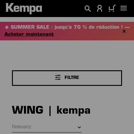
tenu principal
☀️ SUMMER SALE : jusqu'à 70 % de réduction ! —
Acheter maintenant
FILTRE
WING | kempa
Relevanz