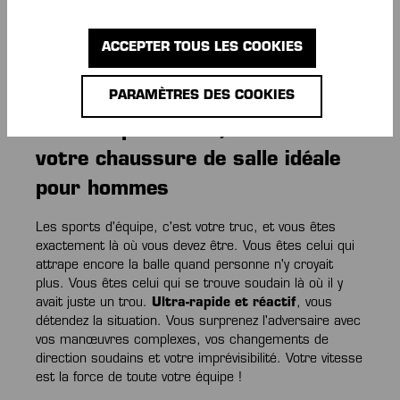
Chaussures d'intérieur super légères grâce à des
technologies pionnières
ACCEPTER TOUS LES COOKIES
Si les chaussures de sport pour
PARAMÈTRES DES COOKIES
hommes doivent être légères et
flexibles pour vous, alors c'est
votre chaussure de salle idéale
pour hommes
Les sports d'équipe, c'est votre truc, et vous êtes
exactement là où vous devez être. Vous êtes celui qui
attrape encore la balle quand personne n'y croyait
plus. Vous êtes celui qui se trouve soudain là où il y
avait juste un trou.
Ultra-rapide et réactif
, vous
détendez la situation. Vous surprenez l'adversaire avec
vos manœuvres complexes, vos changements de
direction soudains et votre imprévisibilité. Votre vitesse
est la force de toute votre équipe !