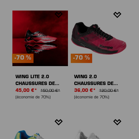
-70 %
-70 %
WING LITE 2.0
WING 2.0
CHAUSSURES DE
CHAUSSURES DE
SPORT
45,00 €*
SPORT
36,00 €*
150,00 €*
120,00 €*
(économie de 70%)
(économie de 70%)