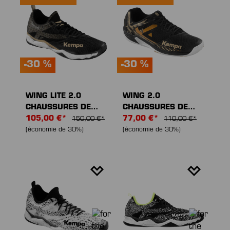
-30 %
-30 %
WING LITE 2.0
WING 2.0
CHAUSSURES DE
CHAUSSURES DE
SPORT
105,00 €*
SPORT
77,00 €*
150,00 €*
110,00 €*
(économie de 30%)
(économie de 30%)