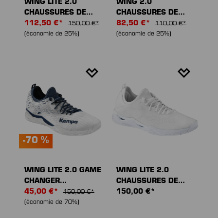
WING LITE 2.0
WING 2.0
CHAUSSURES DE
CHAUSSURES DE
SPORT
112,50 €*
SPORT
82,50 €*
150,00 €*
110,00 €*
(économie de 25%)
(économie de 25%)
-70 %
WING LITE 2.0 GAME
WING LITE 2.0
CHANGER
CHAUSSURES DE
CHAUSSURES DE
45,00 €*
SPORT
150,00 €*
150,00 €*
SPORT
(économie de 70%)