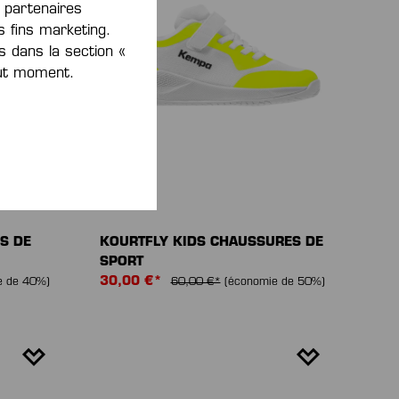
s partenaires
 fins marketing.
s dans la section «
out moment.
-50 %
S DE
KOURTFLY KIDS CHAUSSURES DE
SPORT
30,00 €*
e de 40%)
60,00 €*
(économie de 50%)