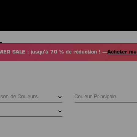
S
VÊTEMENTS
SPORTS
ÉQUIPEMENT
FANSHOP
EX
ER SALE : jusqu'à 70 % de réduction ! —
Acheter ma
ison de Couleurs
Couleur Principale