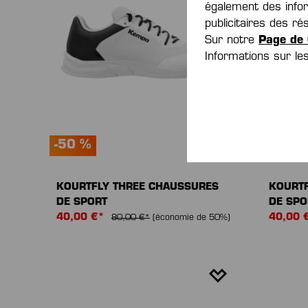
également des inform
publicitaires des 
Sur notre
Page de 
Informations sur l
-50 %
-50 %
KOURTFLY THREE CHAUSSURES
KOURTF
DE SPORT
DE SPO
40,00 €*
40,00 
80,00 €*
(économie de 50%)