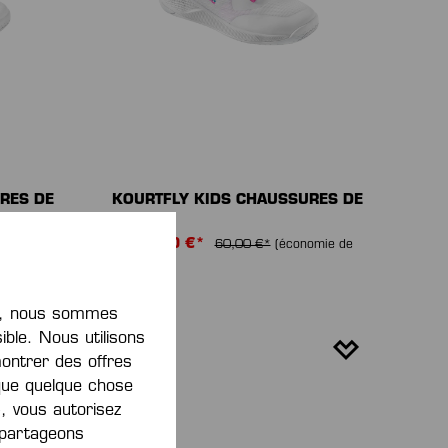
RES DE
KOURTFLY KIDS CHAUSSURES DE
SPORT
De
42,00 €*
omie de
60,00 €*
(économie de
30%)
nt, nous sommes
ible. Nous utilisons
montrer des offres
que quelque chose
, vous autorisez
s partageons