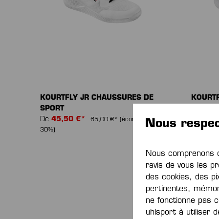
KOURTFLY JR CHAUSSURES DE
KOURTF
SPORT
SPORT
De
45,50 €*
De
45,
65,00 €*
(économie de
Nous respec
30%)
30%)
Nous comprenons qu
ravis de vous les pr
des cookies, des pi
pertinentes, mémor
ne fonctionne pas c
uhlsport à utiliser 