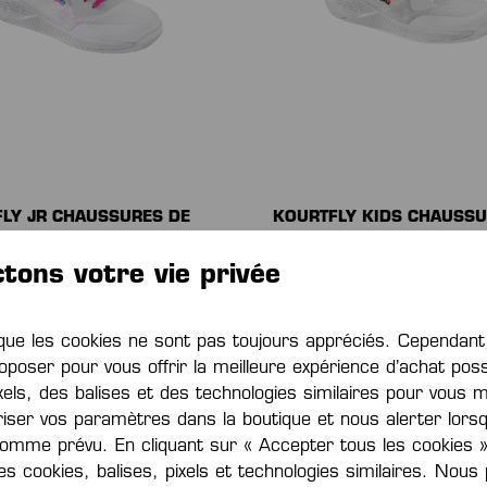
LY JR CHAUSSURES DE
KOURTFLY KIDS CHAUSSU
SPORT
50 €*
De
42,00 €*
65,00 €*
(économie de
60,00 €*
(écon
tons votre vie privée
30%)
e les cookies ne sont pas toujours appréciés. Cependa
oposer pour vous offrir la meilleure expérience d’achat poss
xels, des balises et des technologies similaires pour vous 
iser vos paramètres dans la boutique et nous alerter lors
omme prévu. En cliquant sur « Accepter tous les cookies »
des cookies, balises, pixels et technologies similaires. Nou