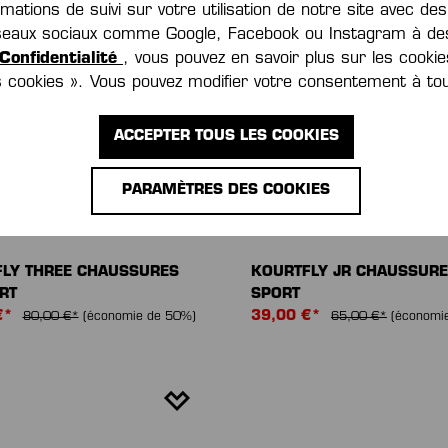
ations de suivi sur votre utilisation de notre site avec de
réseaux sociaux comme Google, Facebook ou Instagram à des
Confidentialité
, vous pouvez en savoir plus sur les cookie
es cookies ». Vous pouvez modifier votre consentement à t
ACCEPTER TOUS LES COOKIES
PARAMÈTRES DES COOKIES
-40 %
LY THREE CHAUSSURES
KOURTFLY JR CHAUSSURE
RT
SPORT
€*
39,00 €*
80,00 €*
(économie de 50%)
65,00 €*
(économi