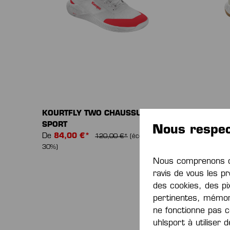
KOURTFLY TWO CHAUSSURES DE
KOURTF
SPORT
SPORT
Nous respec
De
84,00 €*
De
112
120,00 €*
(économie de
30%)
de 30%)
Nous comprenons qu
ravis de vous les pr
des cookies, des pi
pertinentes, mémor
ne fonctionne pas c
uhlsport à utiliser 