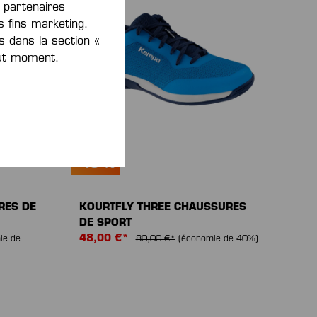
s partenaires
 fins marketing.
s dans la section «
out moment.
-40 %
RES DE
KOURTFLY THREE CHAUSSURES
DE SPORT
48,00 €*
ie de
80,00 €*
(économie de 40%)