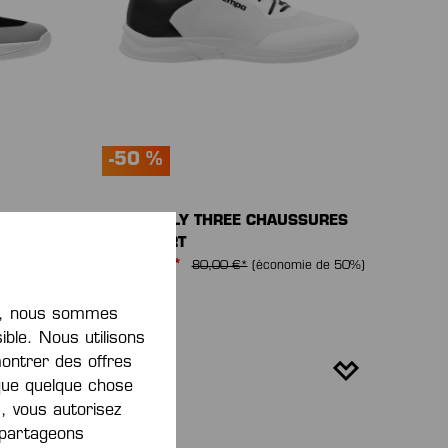
-50 %
DE
KOURTFLY THREE CHAUSSURES
DE SPORT
40,00 €*
nomie de
80,00 €*
(économie de 50%)
nt, nous sommes
ible. Nous utilisons
montrer des offres
que quelque chose
, vous autorisez
s partageons