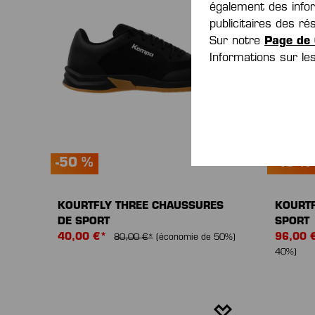
également des inform
publicitaires des 
Sur notre
Page de 
Informations sur l
-50 %
-40 %
KOURTFLY THREE CHAUSSURES
KOURTF
DE SPORT
SPORT
40,00 €*
96,00 
80,00 €*
(économie de 50%)
40%)