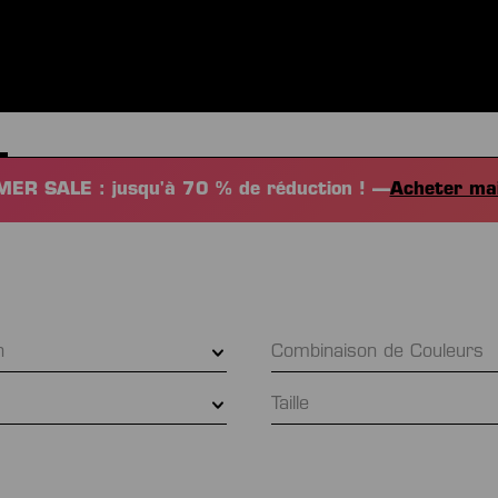
S
VÊTEMENTS
SPORTS
ÉQUIPEMENT
FANSHOP
EX
ER SALE : jusqu'à 70 % de réduction ! —
Acheter ma
on
Combinaison de Couleurs
Taille