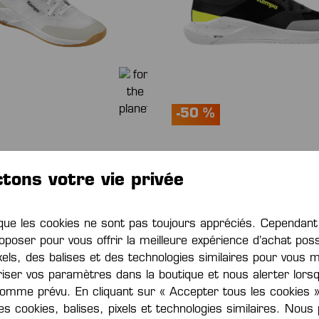
-50 %
LY CHAUSSURES DE
KOURTFLY CHAUSSURES 
SPORT
tons votre vie privée
,00 €*
De
80,00 €*
160,00 €*
(économie
160,00 €*
(éco
50%)
e les cookies ne sont pas toujours appréciés. Cependa
oposer pour vous offrir la meilleure expérience d’achat poss
xels, des balises et des technologies similaires pour vous 
iser vos paramètres dans la boutique et nous alerter lors
omme prévu. En cliquant sur « Accepter tous les cookies »
des cookies, balises, pixels et technologies similaires. Nou