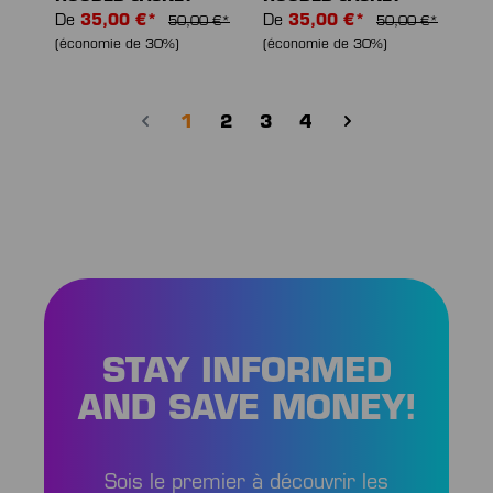
De
35,00 €*
De
35,00 €*
50,00 €*
50,00 €*
(économie de 30%)
(économie de 30%)
Page
Page
Page
Page
1
2
3
4
STAY INFORMED
AND SAVE MONEY!
Sois le premier à découvrir les