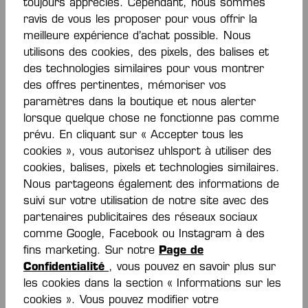
toujours appréciés. Cependant, nous sommes
ravis de vous les proposer pour vous offrir la
meilleure expérience d’achat possible. Nous
utilisons des cookies, des pixels, des balises et
des technologies similaires pour vous montrer
ATHLETICS 29 POLY
ATHLETICS 29 POLY
JACKET
JACKET
des offres pertinentes, mémoriser vos
30,00 €*
30,00 €*
paramètres dans la boutique et nous alerter
lorsque quelque chose ne fonctionne pas comme
prévu. En cliquant sur « Accepter tous les
cookies », vous autorisez uhlsport à utiliser des
NOUVEAU
NOUVEAU
cookies, balises, pixels et technologies similaires.
Nous partageons également des informations de
suivi sur votre utilisation de notre site avec des
partenaires publicitaires des réseaux sociaux
comme Google, Facebook ou Instagram à des
fins marketing. Sur notre
Page de
Confidentialité
, vous pouvez en savoir plus sur
les cookies dans la section « Informations sur les
ATHLETICS 29 POLY
ATHLETICS 29 POLY
cookies ». Vous pouvez modifier votre
JACKET
JACKET