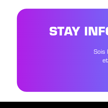
STAY IN
Sois 
e