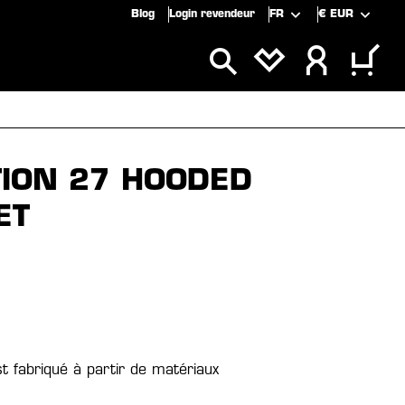
Blog
Login revendeur
FR
€
EUR
CLUSIVITÉS
SOLDES
ION 27 HOODED
ET
st fabriqué à partir de matériaux