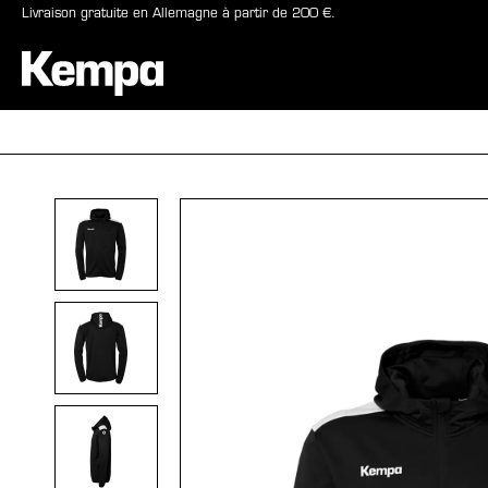
Livraison gratuite en Allemagne à partir de 200 €.
recherche
Passer à la navigation principale
BALLONS
CHAUSSURE
Ignorer la galerie d'images