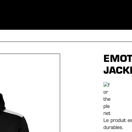
S
VÊTEMENTS
SPORTS
ÉQUIPEMENT
FANSHOP
EX
EMOT
JACK
Le produit e
durables.