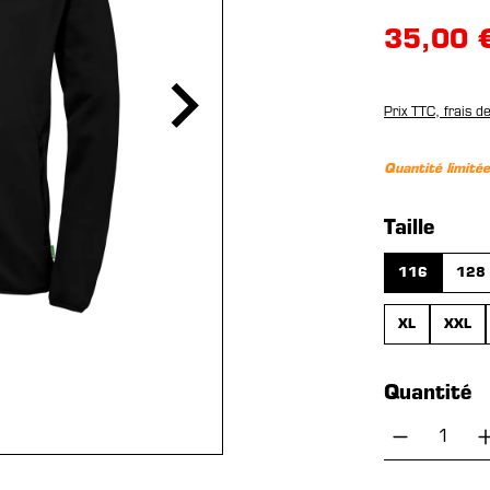
35,00 
Prix TTC, frais d
Quantité limitée
Sélection
Taille
116
128
XL
XXL
Quantité
Quantité