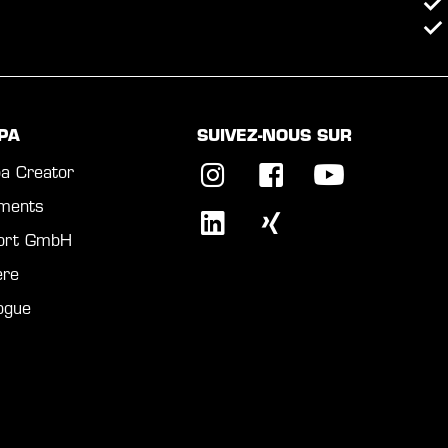
PA
SUIVEZ-NOUS SUR
a Creator
ments
port GmbH
ère
ogue