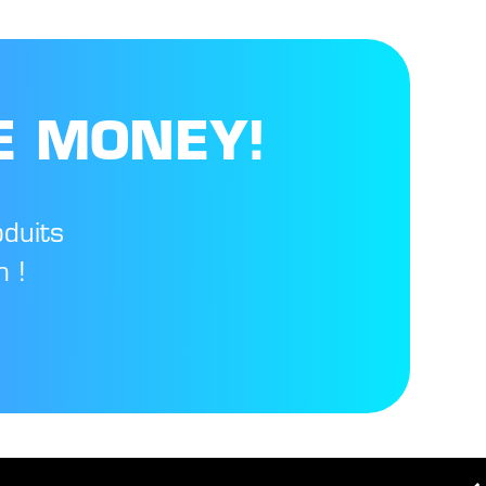
E MONEY!
oduits
 !