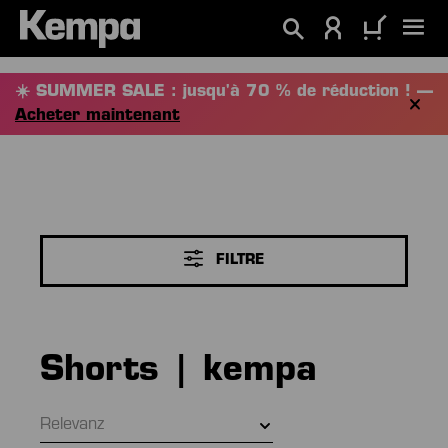
tenu principal
☀️ SUMMER SALE : jusqu'à 70 % de réduction ! —
Acheter maintenant
FILTRE
Shorts | kempa
Relevanz