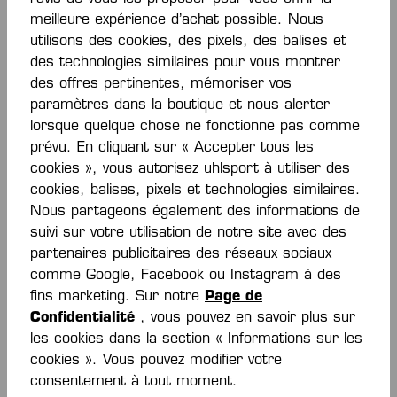
-70 %
-70 %
meilleure expérience d’achat possible. Nous
utilisons des cookies, des pixels, des balises et
des technologies similaires pour vous montrer
PRIME SHORTS
PRIME SHORTS
des offres pertinentes, mémoriser vos
paramètres dans la boutique et nous alerter
7,50 €*
7,50 €*
25,00 €*
25,00 €*
lorsque quelque chose ne fonctionne pas comme
(économie de 70%)
(économie de 70%)
prévu. En cliquant sur « Accepter tous les
cookies », vous autorisez uhlsport à utiliser des
cookies, balises, pixels et technologies similaires.
Nous partageons également des informations de
suivi sur votre utilisation de notre site avec des
partenaires publicitaires des réseaux sociaux
comme Google, Facebook ou Instagram à des
fins marketing. Sur notre
Page de
Confidentialité
, vous pouvez en savoir plus sur
les cookies dans la section « Informations sur les
cookies ». Vous pouvez modifier votre
POCKET SHORTS
POCKET SHORTS
consentement à tout moment.