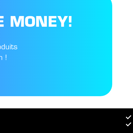
E MONEY!
oduits
 !