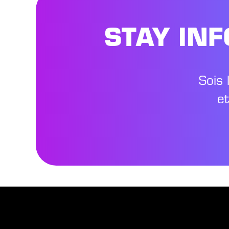
STAY IN
Sois 
e