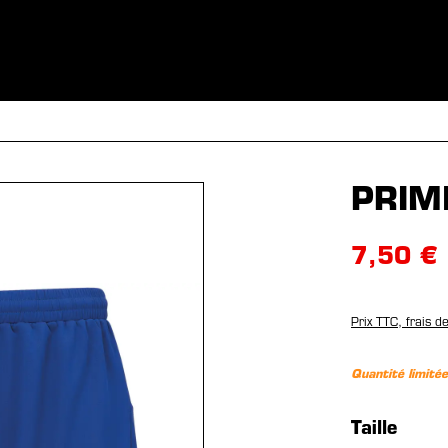
S
VÊTEMENTS
SPORTS
ÉQUIPEMENT
FANSHOP
EX
PRIM
7,50 €
Prix TTC, frais d
Quantité limitée
Sélection
Taille