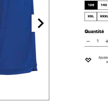
128
140
XXL
XXX
Quantité
Quantité
Ajouter
s