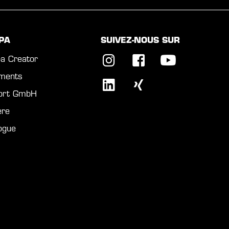
PA
SUIVEZ-NOUS SUR
a Creator
ments
port GmbH
ère
ogue