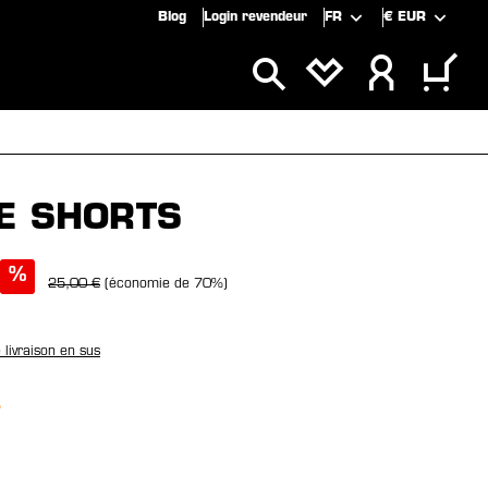
Blog
Login revendeur
FR
€
EUR
CLUSIVITÉS
SOLDES
E SHORTS
%
25,00 €
(économie de 70%)
e livraison en sus
nez