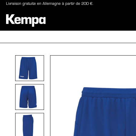
Livraison gratuite en Allemagne à partir de 200 €.
recherche
Passer à la navigation principale
BALLONS
CHAUSSURE
Ignorer la galerie d'images